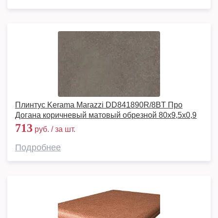
Плинтус Kerama Marazzi DD841890R/8BT Про
Догана коричневый матовый обрезной 80x9,5x0,9
713
руб. / за шт.
Подробнее