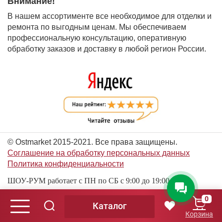
Внимание!
В нашем ассортименте все необходимое для отделки и
ремонта по выгодным ценам. Мы обеспечиваем
профессиональную консультацию, оперативную
обработку заказов и доставку в любой регион России.
© Ostmarket 2015-2021. Все права защищены.
Соглашение на обработку персональных данных
Политика конфиденциальности
ШОУ-РУМ работает с ПН по СБ с 9:00 до 19:00
0
Каталог
© Ostmarket 2015-2026. Все права защищены.
Корзина