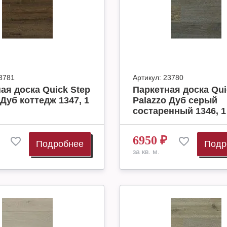
3781
Артикул:
23780
ая доска Quick Step
Паркетная доска Qui
 Дуб коттедж 1347, 1
Palazzo Дуб серый
состаренный 1346, 1 
6950
₽
Подробнее
Подр
за кв. м.