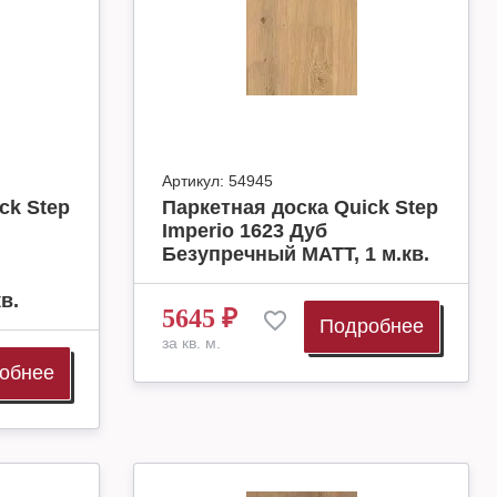
Артикул:
54945
ck Step
Паркетная доска Quick Step
Imperio 1623 Дуб
Безупречный МАТТ, 1 м.кв.
в.
5645
₽
Подробнее
за кв. м.
обнее