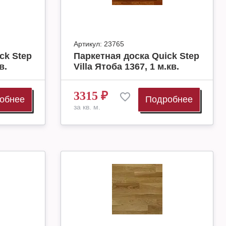
Артикул:
23765
ck Step
Паркетная доска Quick Step
в.
Villa Ятоба 1367, 1 м.кв.
3315
₽
обнее
Подробнее
за кв. м.