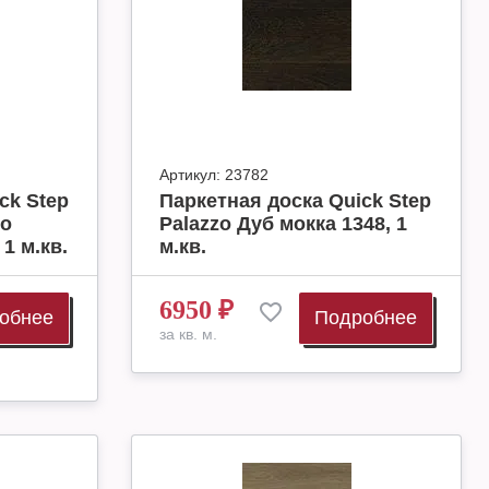
Артикул:
23782
ck Step
Паркетная доска Quick Step
но
Palazzo Дуб мокка 1348, 1
1 м.кв.
м.кв.
6950
₽
обнее
Подробнее
за кв. м.