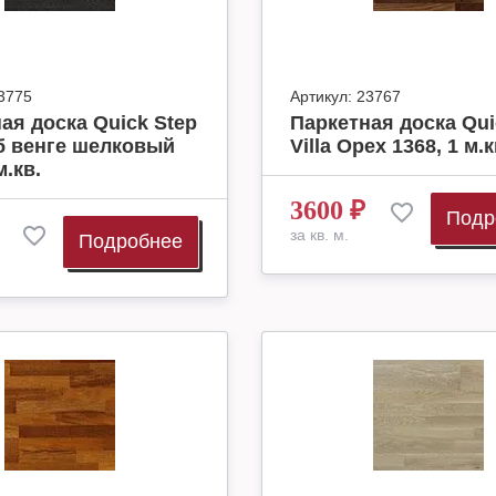
3775
Артикул:
23767
ая доска Quick Step
Паркетная доска Qui
уб венге шелковый
Villa Орех 1368, 1 м.к
м.кв.
3600
₽
Подр
за кв. м.
Подробнее