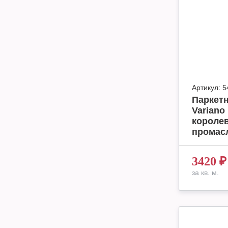
Артикул:
5
Паркетн
Variano
короле
промасл
3420
₽
за кв. м.