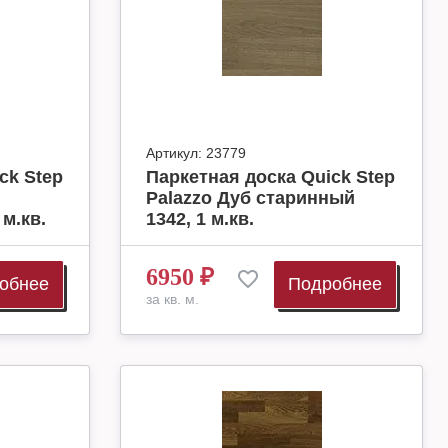
Артикул:
23779
ck Step
Паркетная доска Quick Step
Palazzo Дуб старинный
м.кв.
1342, 1 м.кв.
6950
₽
обнее
Подробнее
за кв. м.