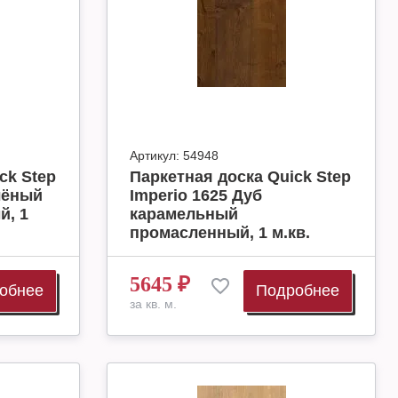
Артикул:
54948
ck Step
Паркетная доска Quick Step
лёный
Imperio 1625 Дуб
й, 1
карамельный
промасленный, 1 м.кв.
5645
₽
обнее
Подробнее
за кв. м.