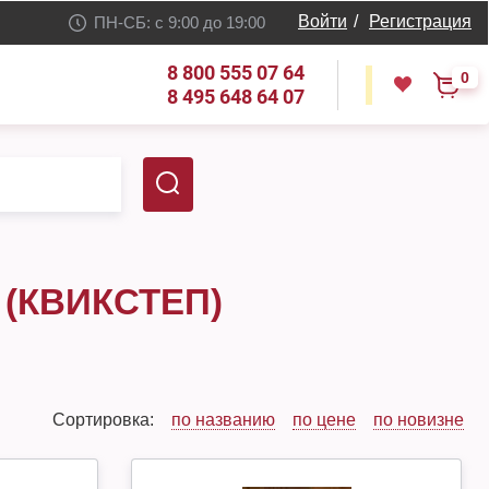
Войти
/
Регистрация
ПН-СБ: с 9:00 до 19:00
8 800 555 07 64
0
8 495 648 64 07
 (КВИКСТЕП)
Сортировка:
по названию
по цене
по новизне