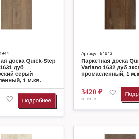
4944
Артикул:
54943
ая доска Quick-Step
Паркетная доска Qui
 1631 дуб
Variano 1632 дуб эк
вский серый
промасленный, 1 м.к
енный, 1 м.кв.
3420
₽
Подр
за кв. м.
Подробнее