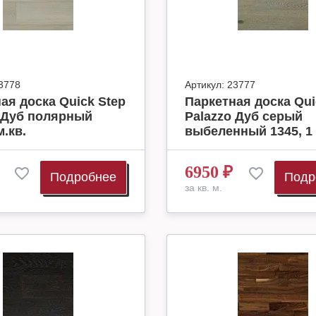
3778
Артикул:
23777
ая доска Quick Step
Паркетная доска Qui
 Дуб полярный
Palazzo Дуб серый
м.кв.
выбеленный 1345, 1 
6950
₽
Подробнее
Подр
за кв. м.