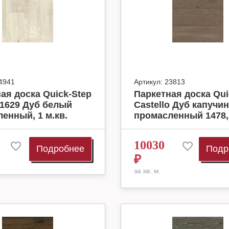
4941
Артикул:
23813
ая доска Quick-Step
Паркетная доска Qui
 1629 Дуб белый
Castello Дуб капучи
енный, 1 м.кв.
промасленный 1478, 
10030
Подробнее
Подр
₽
за кв. м.