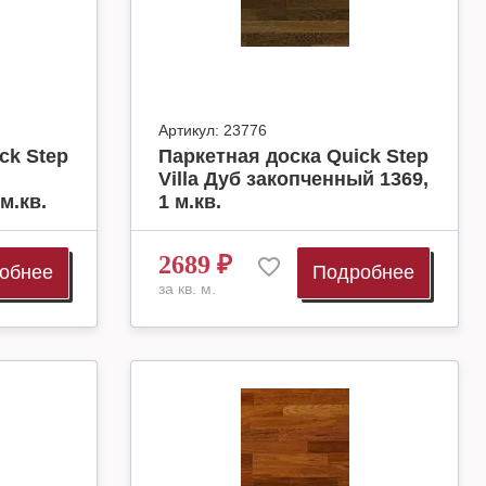
Артикул:
23776
ck Step
Паркетная доска Quick Step
Villa Дуб закопченный 1369,
м.кв.
1 м.кв.
2689
₽
обнее
Подробнее
за кв. м.