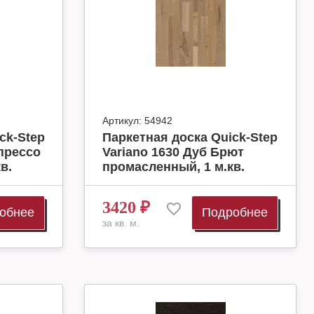
Артикул:
54942
ck-Step
Паркетная доска Quick-Step
спрессо
Variano 1630 Дуб Брют
в.
промасленный, 1 м.кв.
3420
₽
обнее
Подробнее
за кв. м.