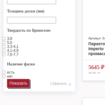
Толщина доски (мм)
Твердость по Бринеллю
Артикул:
5
3,8
5,0
Паркетн
3,3-4,1
Imperio
4,1-4,9
промасл
7,0-7,7
Наличие фаски
5645
₽
есть
за кв. м.
нет