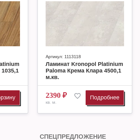
Артикул:
1113118
atinium
Ламинат Kronopol Platinium
 1035,1
Paloma Крема Клара 4500,1
м.кв.
2390
₽
орзину
Подробнее
кв. м.
СПЕЦПРЕДЛОЖЕНИЕ