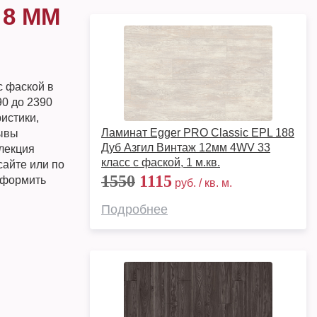
 8 ММ
с фаской в
0 до 2390
истики,
Ламинат Egger PRO Classic EPL 188
зывы
Дуб Азгил Винтаж 12мм 4WV 33
ллекция
класс с фаской, 1 м.кв.
сайте или по
1550
1115
 оформить
руб. / кв. м.
Подробнее