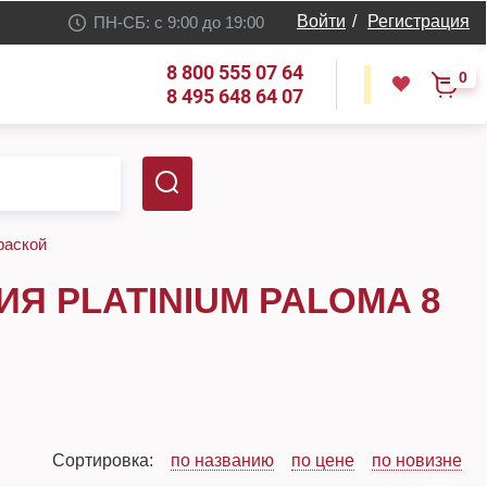
Войти
/
Регистрация
ПН-СБ: с 9:00 до 19:00
8 800 555 07 64
0
8 495 648 64 07
 фаской
Я PLATINIUM PALOMA 8
Сортировка:
по названию
по цене
по новизне