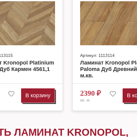
113115
Артикул:
1113114
 Kronopol Platinium
Ламинат Kronopol Pl
Дуб Кармен 4561,1
Paloma Дуб Древний
м.кв.
2390
₽
В корзину
В к
кв. м.
ТЬ ЛАМИНАТ KRONOPOL,