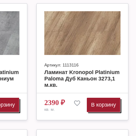
Артикул:
1113116
atinium
Ламинат Kronopol Platinium
ениум
Paloma Дуб Каньон 3273,1
м.кв.
2390
₽
орзину
В корзину
кв. м.