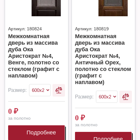
Артикул:
180824
Артикул:
180819
Межкомнатная
Межкомнатная
дверь из массива
дверь из массива
дуба Ока
дуба Ока
Аристократ №4,
Аристократ №4,
Венге, полотно со
Античный Орех,
стеклом (графит с
полотно со стеклом
наплавом)
(графит с
наплавом)
Размер:
Размер:
0
₽
0
₽
за полотно
за полотно
Подробнее
Подробнее