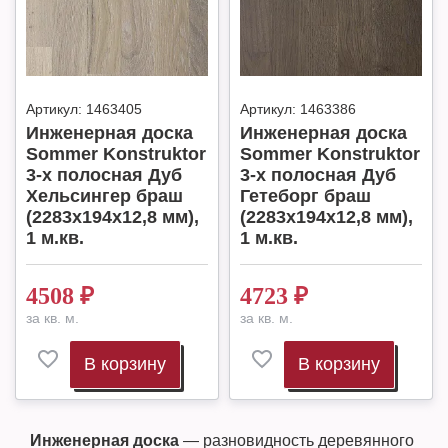
Артикул:
1463405
Артикул:
1463386
Инженерная доска
Инженерная доска
Sommer Konstruktor
Sommer Konstruktor
3-х полосная Дуб
3-х полосная Дуб
Хельсингер браш
Гетеборг браш
(2283x194x12,8 мм),
(2283x194x12,8 мм),
1 м.кв.
1 м.кв.
4508
₽
4723
₽
за кв. м.
за кв. м.
В корзину
В корзину
Инженерная доска
— разновидность деревянного