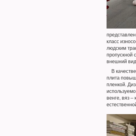
представлен
класс износо
людским траф
пропускной 
внешний вид
В качестве 
плита повыш
пленкой. Ди
используемо
венге, вяз –
естественной