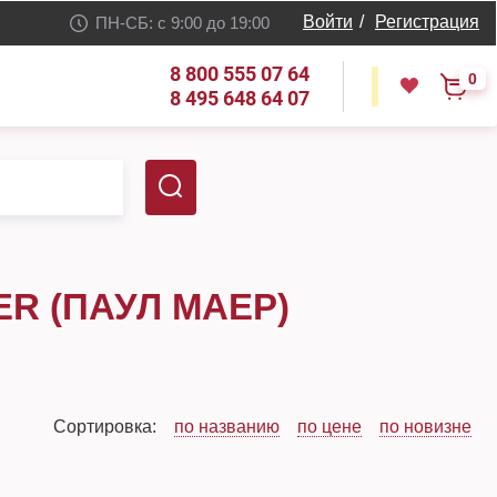
Войти
/
Регистрация
ПН-СБ: с 9:00 до 19:00
8 800 555 07 64
0
8 495 648 64 07
R (ПАУЛ МАЕР)
Сортировка:
по названию
по цене
по новизне