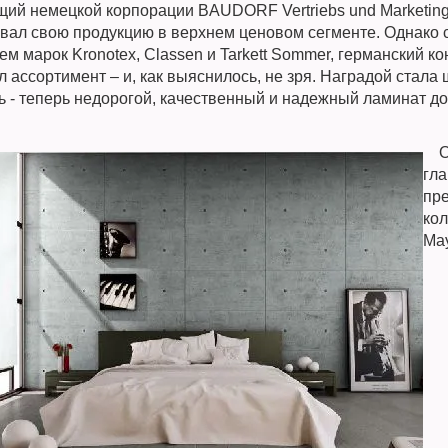
ий немецкой корпорации BAUDORF Vertriebs und Marketing
вал свою продукцию в верхнем ценовом сегменте. Однако 
м марок Kronotex, Classen и Tarkett Sommer, германский к
 ассортимент – и, как выяснилось, не зря. Наградой стала
ь - теперь недорогой, качественный и надежный ламинат д
Од
гл
пр
кол
May