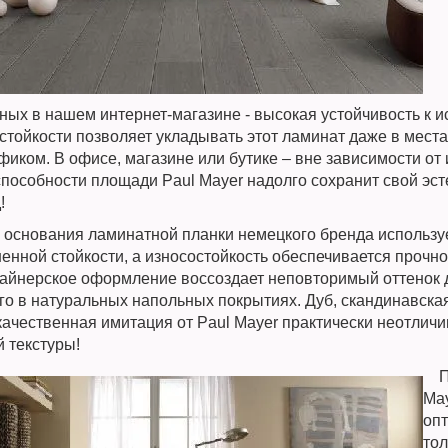
ных в нашем интернет-магазине - высокая устойчивость к и
стойкости позволяет укладывать этот ламинат даже в мест
иком. В офисе, магазине или бутике – вне зависимости от 
способности площади Paul Mayer надолго сохранит свой эс
!
основания ламинатной планки немецкого бренда использу
енной стойкости, а износостойкость обеспечивается прочн
зайнерское оформление воссоздает неповторимый оттенок 
го в натуральных напольных покрытиях. Дуб, скандинавская
 качественная имитация от Paul Mayer практически неотличи
 текстуры!
Пл
Ma
оп
то