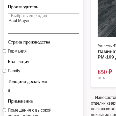
Производитель
Страна производства
Артикул:
4
Германия
Ламинат
PM-109 
Коллекция
Family
650
₽
кв. м.
Толщина доски, мм
8
Износостойк
Применение
отделки ква
несколько к
Помещения с высокой
покрытие по
проходимостью