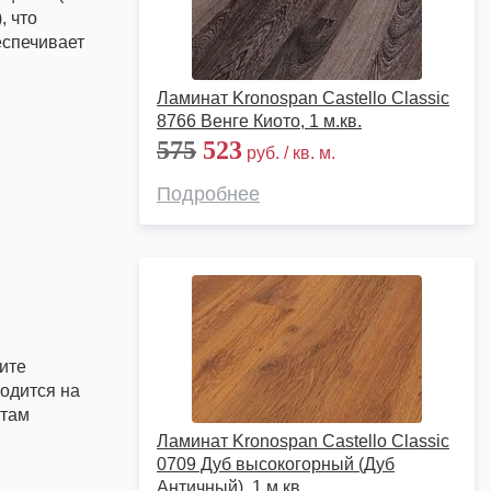
, что
еспечивает
Ламинат Kronospan Castello Classic
8766 Венге Киото, 1 м.кв.
575
523
руб. / кв. м.
Подробнее
ите
одится на
ртам
Ламинат Kronospan Castello Classic
0709 Дуб высокогорный (Дуб
Античный), 1 м.кв.