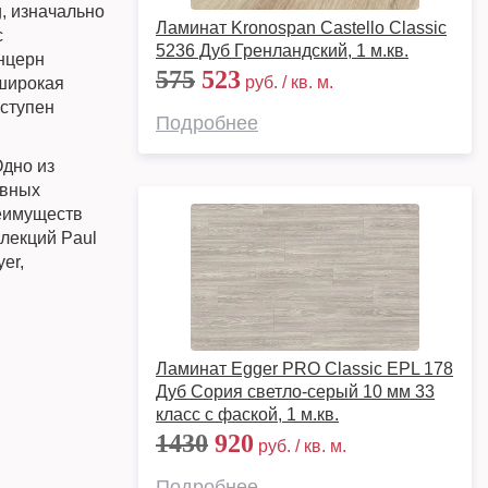
, изначально
Ламинат Kronospan Castello Classic
с
5236 Дуб Гренландский, 1 м.кв.
онцерн
575
523
руб. / кв. м.
 широкая
оступен
Подробнее
но из
авных
еимуществ
лекций Paul
er,
Ламинат Egger PRO Classic EPL 178
Дуб Сория светло-серый 10 мм 33
класс с фаской, 1 м.кв.
1430
920
руб. / кв. м.
Подробнее