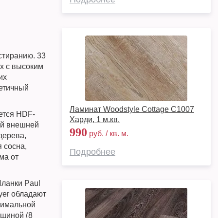
стиранию. 33
ах с высоким
их
тетичный
Ламинат Woodstyle Cottage C1007
ется HDF-
Харди, 1 м.кв.
ой внешней
990
руб. / кв. м.
дерева,
 сосна,
Подробнее
ма от
анки Paul
yer обладают
тимальной
лщиной (8