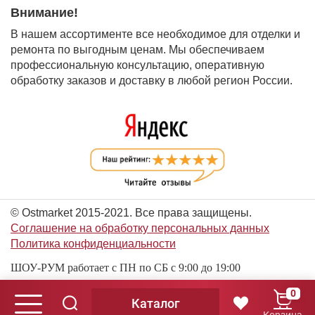
Внимание!
В нашем ассортименте все необходимое для отделки и
ремонта по выгодным ценам. Мы обеспечиваем
профессиональную консультацию, оперативную
обработку заказов и доставку в любой регион России.
© Ostmarket 2015-2021. Все права защищены.
Соглашение на обработку персональных данных
Политика конфиденциальности
ШОУ-РУМ работает с ПН по СБ с 9:00 до 19:00
0
Каталог
© Ostmarket 2015-2026. Все права защищены.
Корзина