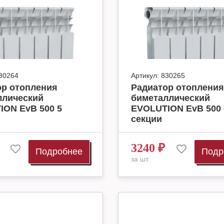
30264
Артикул:
830265
ор отопления
Радиатор отопления
ллический
биметаллический
ION EvB 500 5
EVOLUTION EvB 500 
секции
3240
₽
Подробнее
Подр
за шт.