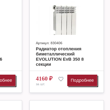
Артикул:
830406
Радиатор отопления
биметаллический
6
EVOLUTION EvB 350 8
секции
4160
₽
обнее
Подробнее
за шт.