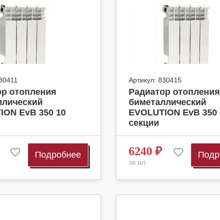
30411
Артикул:
830415
ор отопления
Радиатор отопления
ллический
биметаллический
ION EvB 350 10
EVOLUTION EvB 350 
секции
6240
₽
Подробнее
Подр
за шт.