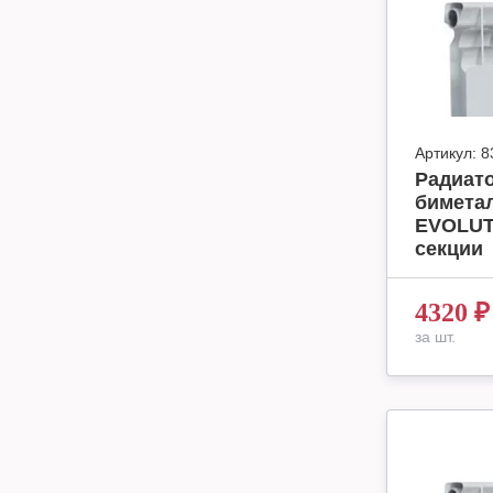
Артикул:
8
Радиат
бимета
EVOLUT
секции
4320
₽
за шт.