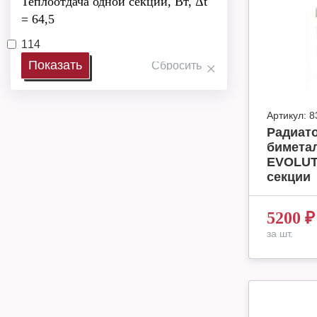
Теплоотдача одной секции, Вт, Δt
= 64,5
114
Артикул:
8
Радиат
бимета
EVOLUT
секции
5200
₽
за шт.