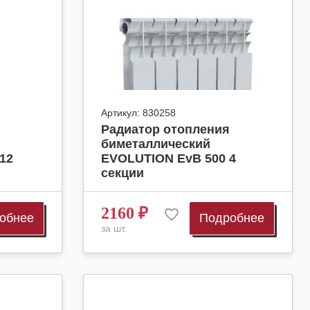
Артикул:
830258
Радиатор отопления
биметаллический
12
EVOLUTION EvB 500 4
секции
2160
₽
обнее
Подробнее
за шт.