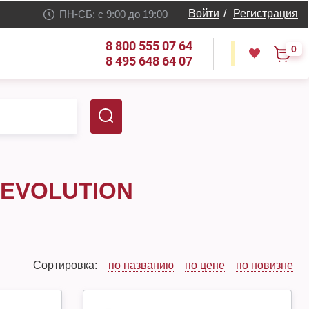
Войти
/
Регистрация
ПН-СБ: с 9:00 до 19:00
8 800 555 07 64
0
8 495 648 64 07
EVOLUTION
Сортировка:
по названию
по цене
по новизне