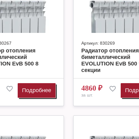
30267
Артикул:
830269
ор отопления
Радиатор отопления
ллический
биметаллический
ION EvB 500 8
EVOLUTION EvB 500 
секции
4860
₽
Подробнее
Подр
за шт.