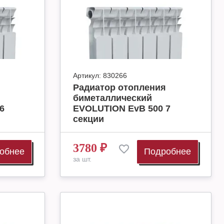
Артикул:
830266
Радиатор отопления
биметаллический
6
EVOLUTION EvB 500 7
секции
3780
₽
обнее
Подробнее
за шт.