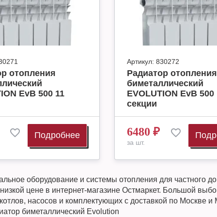
30271
Артикул:
830272
ор отопления
Радиатор отопления
ллический
биметаллический
ION EvB 500 11
EVOLUTION EvB 500 
секции
6480
₽
Подробнее
Подр
за шт.
льное оборудование и системы отопления для частного до
 низкой цене в интернет-магазине Остмаркет. Большой выбо
котлов, насосов и комплектующих с доставкой по Москве и
иатор биметаллический Evolution