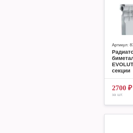
Артикул:
8
Радиат
бимета
EVOLUT
секции
2700
₽
за шт.