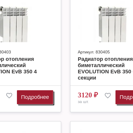
30403
Артикул:
830405
ор отопления
Радиатор отопления
ллический
биметаллический
ION EvB 350 4
EVOLUTION EvB 350 
секции
3120
₽
Подробнее
Подр
за шт.