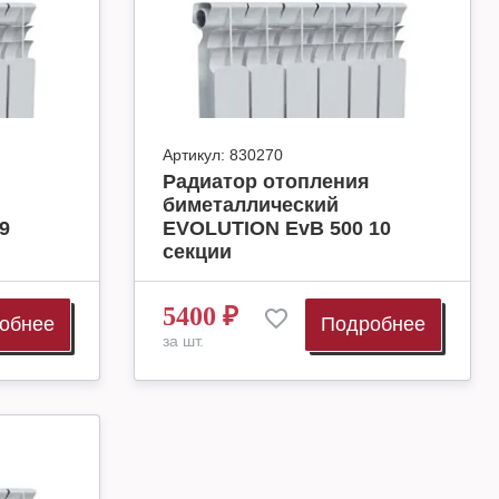
Артикул:
830270
Радиатор отопления
биметаллический
9
EVOLUTION EvB 500 10
секции
5400
₽
обнее
Подробнее
за шт.