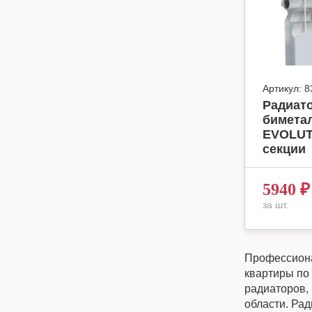
Артикул:
8
Радиат
бимета
EVOLUT
секции
5940
₽
за шт.
Профессиона
квартиры по
радиаторов, 
области. Рад