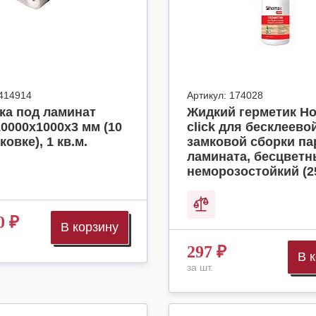
414914
Артикул:
174028
ка под ламинат
Жидкий герметик H
10000x1000x3 мм (10
click для бесклеево
ковке), 1 кв.м.
замковой сборки па
ламината, бесцвет
неморозостойкий (2
0
₽
В корзину
297
₽
В 
за шт.