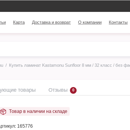
тьи
Карта
Доставка и возврат
О компании
Контакты
nu
Купить ламинат Kastamonu Sunfloor 8 мм / 32 класс / без фа
вующие товары
Отзывы
0
Товар в наличии на складе
ртикул:
165776