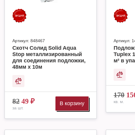
Артикул:
848467
Артикул:
1
Скотч Солид Solid Aqua
Подлож
Stop металлизированный
Tuplex 
для соединения подложки,
м² в упа
48мм х 10м
170
15
82
49
₽
кв. м.
В корзину
за шт.