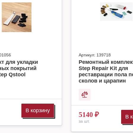
01056
Артикул:
139718
т для укладки
Ремонтный комплек
ных покрытий
Step Repair Kit для
tep Qstool
реставрации пола п
сколов и царапин
В корзину
5140
₽
В 
за шт.