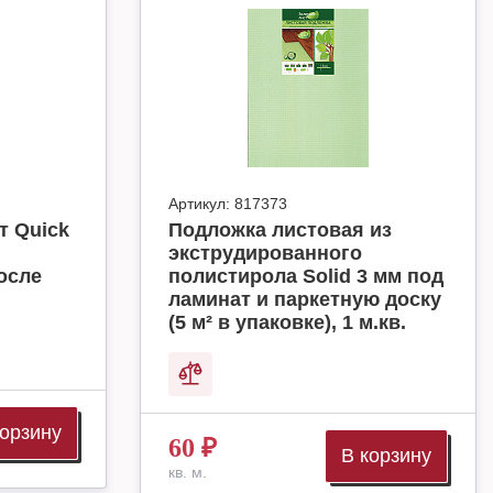
Артикул:
817373
т Quick
Подложка листовая из
экструдированного
осле
полистирола Solid 3 мм под
ламинат и паркетную доску
(5 м² в упаковке), 1 м.кв.
корзину
60
₽
В корзину
кв. м.