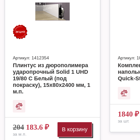
Артикул:
1412354
Артикул:
1
Плинтус из дюрополимера
Комплек
ударопрочный Solid 1 UHD
наполь
19/80 C Белый (под
Quick-S
покраску), 15х80х2400 мм, 1
м.п.
1840
₽
за шт.
204
183.6
₽
В корзину
за м.п.