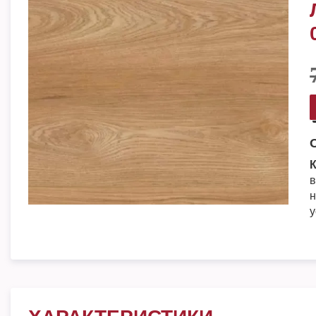
К
в
н
у