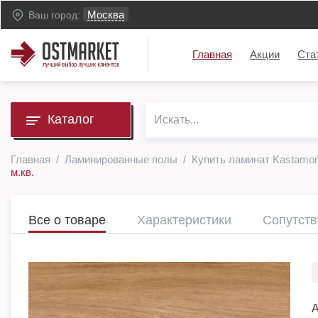
Москва
Ваш город:
Главная
Акции
Ста
Каталог
Главная
Ламинированные полы
Купить ламинат Kastamo
м.кв.
Все о товаре
Характеристики
Сопутст
А