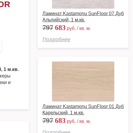
OR
Ламинат Kastamonu SunFloor 07 Дуб
Альпийский, 1 м.кв.
797
683
руб. / кв. м.
Подробнее
 1 м.кв.
джеры
вки и
Ламинат Kastamonu SunFloor 01 Дуб
Карельский, 1 м.кв.
797
683
руб. / кв. м.
Подробнее