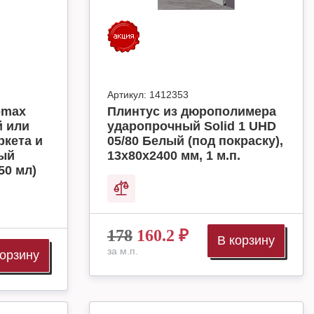
Артикул:
1412353
omax
Плинтус из дюрополимера
й или
ударопрочный Solid 1 UHD
ркета и
05/80 Белый (под покраску),
ный
13х80х2400 мм, 1 м.п.
50 мл)
178
160.2
₽
В корзину
за м.п.
корзину