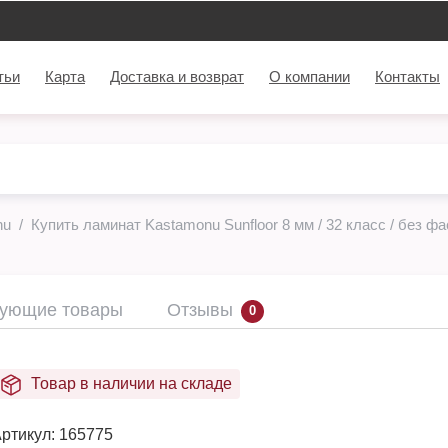
тьи
Карта
Доставка и возврат
О компании
Контакты
nu
Купить ламинат Kastamonu Sunfloor 8 мм / 32 класс / без фа
вующие товары
Отзывы
0
Товар в наличии на складе
ртикул:
165775