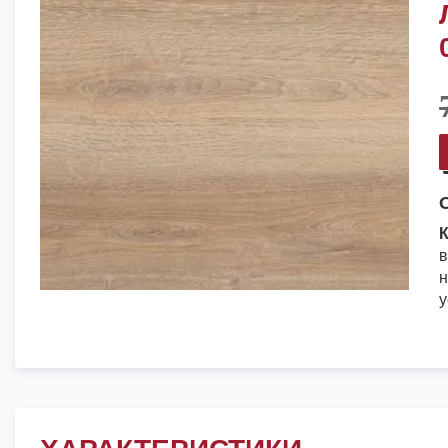
К
в
н
у