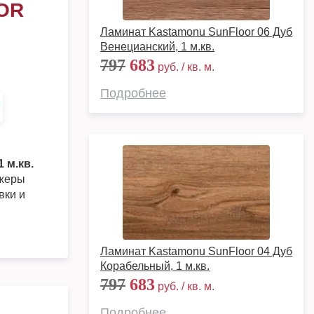
OR
Ламинат Kastamonu SunFloor 06 Дуб
Венецианский, 1 м.кв.
797
683
руб. / кв. м.
Подробнее
 м.кв.
джеры
вки и
Ламинат Kastamonu SunFloor 04 Дуб
Корабельный, 1 м.кв.
797
683
руб. / кв. м.
Подробнее