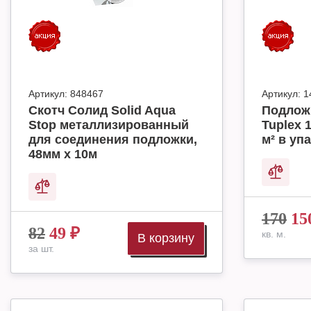
Артикул:
848467
Артикул:
1
Скотч Солид Solid Aqua
Подлож
Stop металлизированный
Tuplex 
для соединения подложки,
м² в упа
48мм х 10м
170
15
82
49
₽
кв. м.
В корзину
за шт.