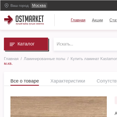
Москва
Ваш город:
Главная
Акции
Ста
Каталог
Главная
Ламинированные полы
Купить ламинат Kastamo
м.кв.
Все о товаре
Характеристики
Сопутст
А