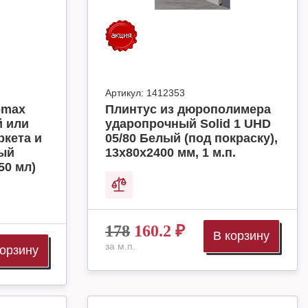
Артикул:
1412353
omax
Плинтус из дюрополимера
й или
ударопрочный Solid 1 UHD
ркета и
05/80 Белый (под покраску),
ный
13х80х2400 мм, 1 м.п.
50 мл)
178
160.2
₽
В корзину
за м.п.
корзину