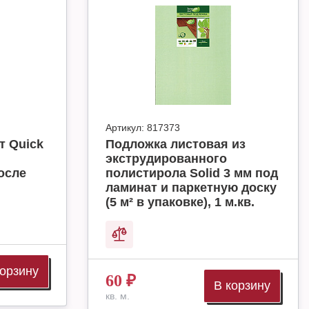
Артикул:
817373
т Quick
Подложка листовая из
экструдированного
осле
полистирола Solid 3 мм под
ламинат и паркетную доску
(5 м² в упаковке), 1 м.кв.
корзину
60
₽
В корзину
кв. м.