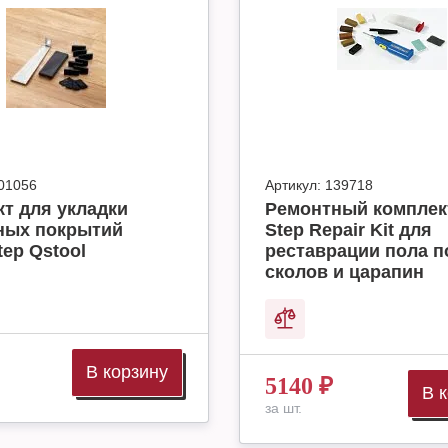
01056
Артикул:
139718
т для укладки
Ремонтный комплек
ных покрытий
Step Repair Kit для
tep Qstool
реставрации пола п
сколов и царапин
В корзину
5140
₽
В 
за шт.