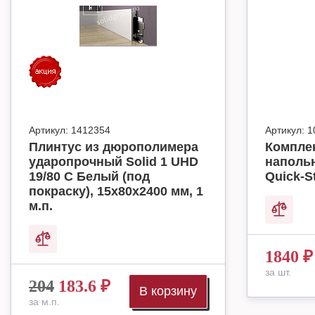
Артикул:
1412354
Артикул:
1
Плинтус из дюрополимера
Комплек
ударопрочный Solid 1 UHD
наполь
19/80 C Белый (под
Quick-S
покраску), 15х80х2400 мм, 1
м.п.
1840
₽
за шт.
204
183.6
₽
В корзину
за м.п.