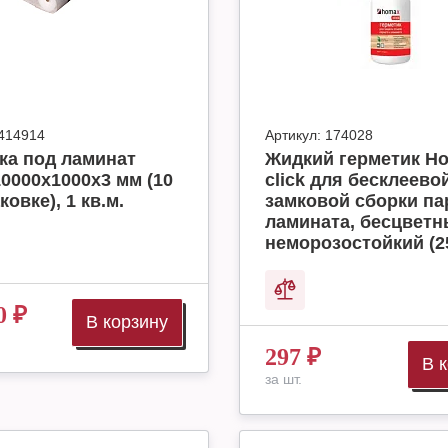
414914
Артикул:
174028
ка под ламинат
Жидкий герметик H
10000x1000x3 мм (10
click для бесклеево
ковке), 1 кв.м.
замковой сборки па
ламината, бесцвет
неморозостойкий (2
0
₽
В корзину
297
₽
В 
за шт.