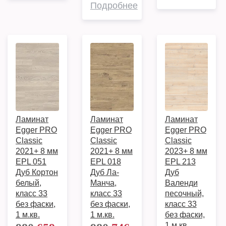
Подробнее
Ламинат
Ламинат
Ламинат
Egger PRO
Egger PRO
Egger PRO
Classic
Classic
Classic
2021+ 8 мм
2021+ 8 мм
2023+ 8 мм
EPL 051
EPL 018
EPL 213
Дуб Кортон
Дуб Ла-
Дуб
белый,
Манча,
Валенди
класс 33
класс 33
песочный,
без фаски,
без фаски,
класс 33
1 м.кв.
1 м.кв.
без фаски,
1 м.кв.