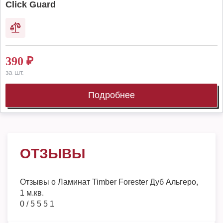
Click Guard
390
₽
за шт.
Подробнее
ОТЗЫВЫ
Отзывы о
Ламинат Timber Forester Дуб Альгеро,
1 м.кв.
0
/
5
5
5
1