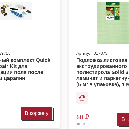
39718
Артикул:
817373
ный комплект Quick
Подложка листовая 
air Kit для
экструдированного
ации пола после
полистирола Solid 3
и царапин
ламинат и паркетну
(5 м² в упаковке), 1 м
В корзину
60
₽
В 
кв. м.