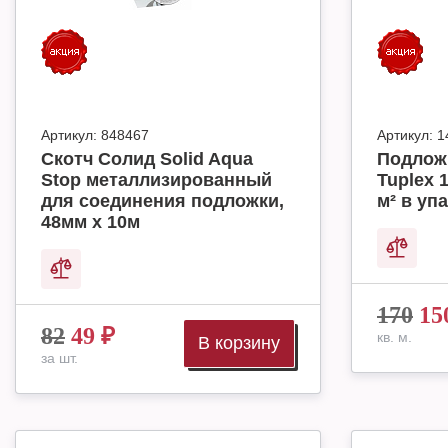
Артикул:
848467
Артикул:
1
Скотч Солид Solid Aqua
Подлож
Stop металлизированный
Tuplex 
для соединения подложки,
м² в упа
48мм х 10м
170
15
82
49
₽
кв. м.
В корзину
за шт.