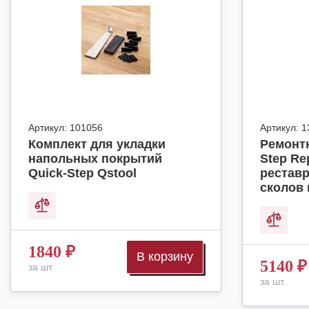
Артикул:
101056
Артикул:
1
Комплект для укладки
Ремонт
напольных покрытий
Step Rep
Quick-Step Qstool
реставр
сколов 
1840
₽
В корзину
5140
₽
за шт.
за шт.