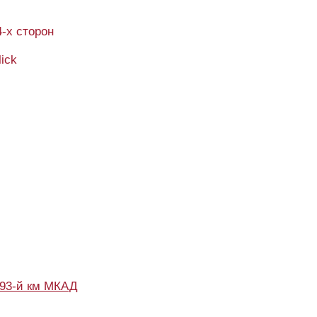
4-х сторон
lick
93-й км МКАД