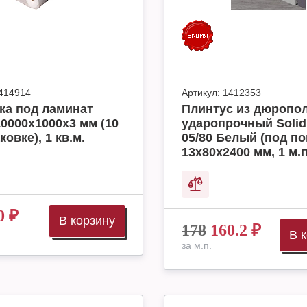
414914
Артикул:
1412353
ка под ламинат
Плинтус из дюропо
10000x1000x3 мм (10
ударопрочный Solid
ковке), 1 кв.м.
05/80 Белый (под по
13х80х2400 мм, 1 м.п
0
₽
В корзину
178
160.2
₽
В 
за м.п.