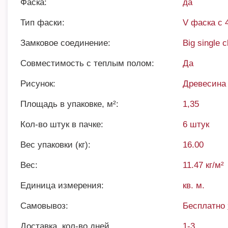
Фаска:
да
Тип фаски:
V фаска с 
Замковое соединение:
Big single c
Совместимость с теплым полом:
Да
Рисунок:
Древесина
Площадь в упаковке, м²:
1,35
Кол-во штук в пачке:
6 штук
Вес упаковки (кг):
16.00
Вес:
11.47 кг/м²
Единица измерения:
кв. м.
Самовывоз:
Бесплатно
Доставка, кол-во дней
1-3