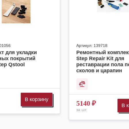
01056
Артикул:
139718
т для укладки
Ремонтный комплек
ных покрытий
Step Repair Kit для
tep Qstool
реставрации пола п
сколов и царапин
В корзину
5140
₽
В 
за шт.