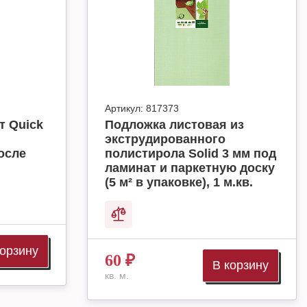
Артикул:
817373
т Quick
Подложка листовая из
экструдированного
осле
полистирола Solid 3 мм под
ламинат и паркетную доску
(5 м² в упаковке), 1 м.кв.
корзину
60
₽
В корзину
кв. м.