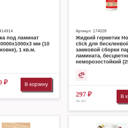
414914
Артикул:
174028
ка под ламинат
Жидкий герметик H
10000x1000x3 мм (10
click для бесклеево
ковке), 1 кв.м.
замковой сборки па
ламината, бесцвет
неморозостойкий (2
0
₽
В корзину
297
₽
В 
за шт.