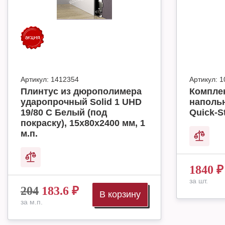
Артикул:
1412354
Артикул:
1
Плинтус из дюрополимера
Комплек
ударопрочный Solid 1 UHD
наполь
19/80 C Белый (под
Quick-S
покраску), 15х80х2400 мм, 1
м.п.
1840
₽
за шт.
204
183.6
₽
В корзину
за м.п.