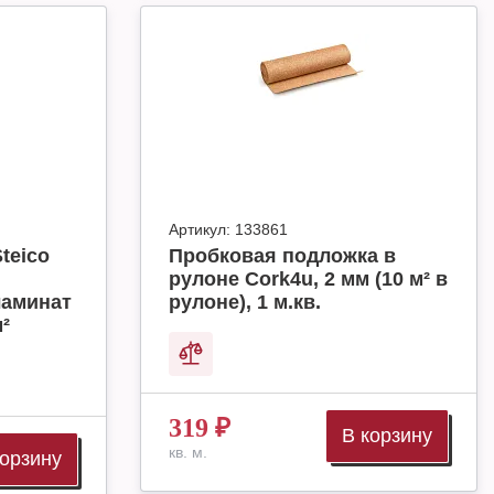
Артикул:
133861
teico
Пробковая подложка в
рулоне Cork4u, 2 мм (10 м² в
ламинат
рулоне), 1 м.кв.
м²
319
₽
В корзину
кв. м.
корзину