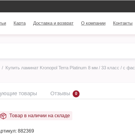
тьи
Карта
Доставка и возврат
О компании
Контакты
Купить ламинат Kronopol Terra Platinum 8 мм / 33 класс / с фас
вующие товары
Отзывы
0
Товар в наличии на складе
ртикул:
882369