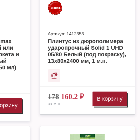
Артикул:
1412353
omax
Плинтус из дюрополимера
й или
ударопрочный Solid 1 UHD
ркета и
05/80 Белый (под покраску),
ный
13х80х2400 мм, 1 м.п.
50 мл)
178
160.2
₽
В корзину
за м.п.
корзину