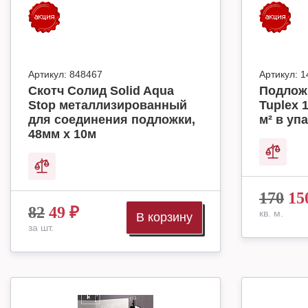
Артикул:
848467
Артикул:
1
Скотч Солид Solid Aqua
Подлож
Stop металлизированный
Tuplex 
для соединения подложки,
м² в упа
48мм х 10м
170
15
82
49
₽
кв. м.
В корзину
за шт.