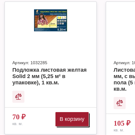
Артикул:
1032285
Артикул:
1
Подложка листовая желтая
Листова
Solid 2 мм (5,25 м² в
мм, с в
упаковке), 1 кв.м.
пола (5 
кв.м.
70
₽
В корзину
105
₽
кв. м.
кв. м.