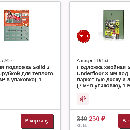
072434
Артикул:
816463
я подложка Solid 3
Подложка хвойная S
ырубкой для теплого
Underfloor 3 мм под
м² в упаковке), 1
паркетную доску и 
(7 м² в упаковке), 1 
310
250
₽
В корзину
В 
кв. м.