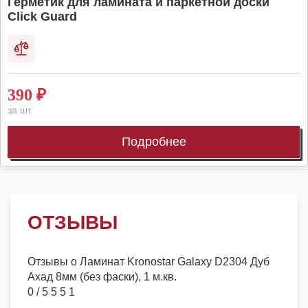
Герметик для ламината и паркетной доски
Click Guard
390
₽
за шт.
Подробнее
ОТЗЫВЫ
Отзывы о
Ламинат Kronostar Galaxy D2304 Дуб
Ахад 8мм (без фаски), 1 м.кв.
0
/
5
5
5
1