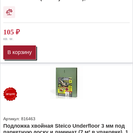
105
₽
кв. м.
В корзину
Артикул:
816463
Подложка хвойная Steico Underfloor 3 мм под
паркетную доску и ламинат (7 м² в упаковке), 1