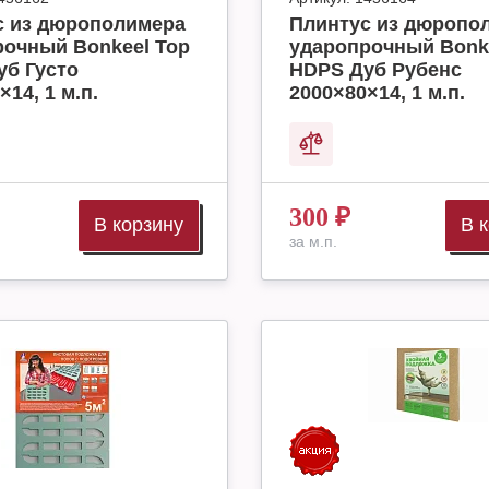
с из дюрополимера
Плинтус из дюропо
рочный Bonkeel Top
ударопрочный Bonk
уб Густо
HDPS Дуб Рубенс
×14, 1 м.п.
2000×80×14, 1 м.п.
300
₽
В корзину
В 
за м.п.