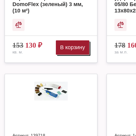
DomoFlex (зеленый) 3 мм,
05/80 Б
(10 м²)
13х80х2
153
130
₽
178
16
В корзину
кв. м.
за м.п.
Артикул:
139718
Артикул:
1