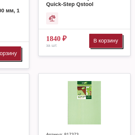
Quick-Step Qstool
00 мм, 1
1840
₽
В корзину
за шт.
корзину
Артикул:
817373