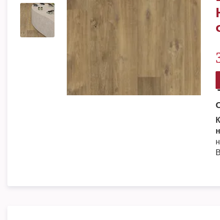
К
н
н
В