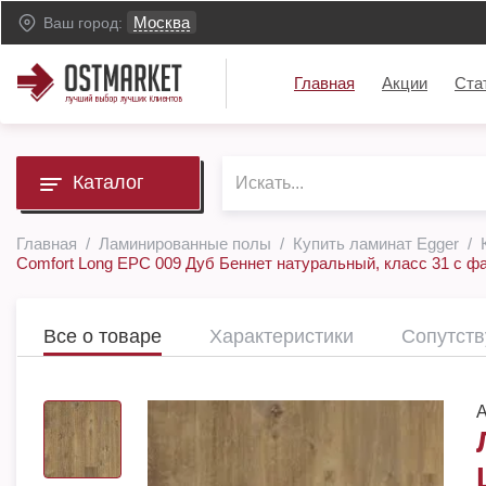
Москва
Ваш город:
Главная
Акции
Ста
Каталог
Главная
Ламинированные полы
Купить ламинат Egger
Comfort Long EPC 009 Дуб Беннет натуральный, класс 31 с фас
Все о товаре
Характеристики
Сопутст
А