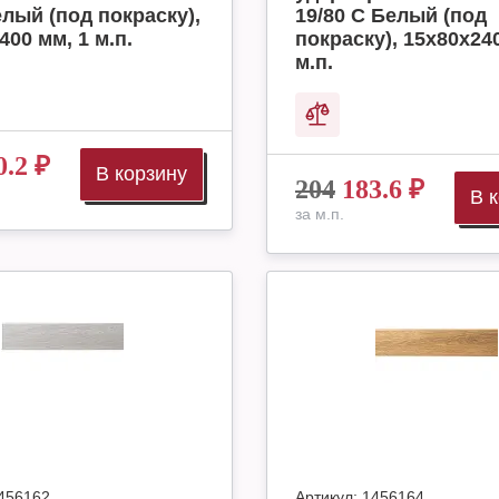
елый (под покраску),
19/80 C Белый (под
400 мм, 1 м.п.
покраску), 15х80х24
м.п.
0.2
₽
В корзину
204
183.6
₽
В 
за м.п.
456162
Артикул:
1456164