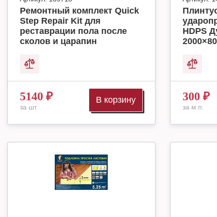
Ремонтный комплект Quick
Плинту
Step Repair Kit для
удароп
реставрации пола после
HDPS Д
сколов и царапин
2000×80
5140
₽
300
₽
В корзину
за шт.
за м.п.