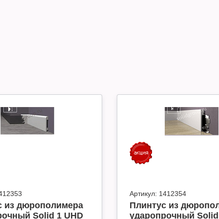
412353
Артикул:
1412354
с из дюрополимера
Плинтус из дюропо
очный Solid 1 UHD
ударопрочный Solid