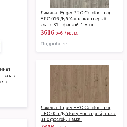
Ламинат Egger PRO Comfort Long
EPC 016 Дуб Хантсвилл серый,
класс 31 с фаской, 1 м.кв.
3616
руб. / кв. м.
Подробнее
еннет
, заказ
ся с
Ламинат Egger PRO Comfort Long
EPC 005 Дуб Клермон серый, класс
31 с фаской, 1 м.кв.