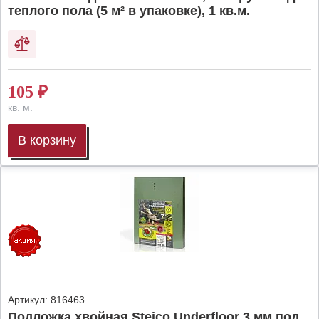
теплого пола (5 м² в упаковке), 1 кв.м.
105
₽
кв. м.
В корзину
Артикул:
816463
Подложка хвойная Steico Underfloor 3 мм под