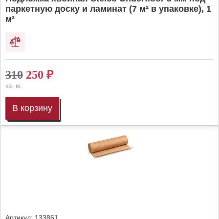
паркетную доску и ламинат (7 м² в упаковке), 1
м²
310
250
₽
кв. м.
В корзину
Артикул:
133861