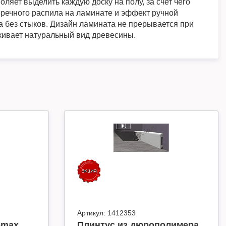
ляет выделить каждую доску на полу, за счет чего
еречного распила на ламинате и эффект ручной
а без стыков. Дизайн ламината не прерывается при
кивает натуральный вид древесины.
Артикул:
1412353
omax
Плинтус из дюрополимера