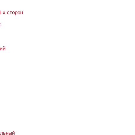
4-х сторон
k
кий
альный