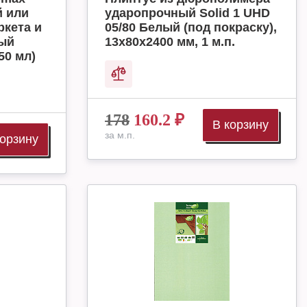
й или
ударопрочный Solid 1 UHD
ркета и
05/80 Белый (под покраску),
ный
13х80х2400 мм, 1 м.п.
50 мл)
178
160.2
₽
В корзину
за м.п.
корзину