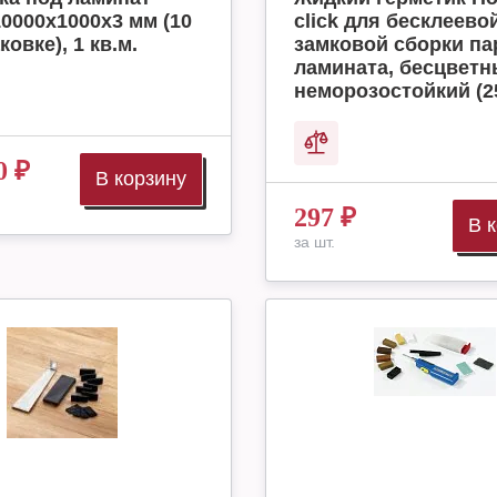
10000x1000x3 мм (10
click для бесклеево
ковке), 1 кв.м.
замковой сборки па
ламината, бесцвет
неморозостойкий (2
0
₽
В корзину
297
₽
В 
за шт.