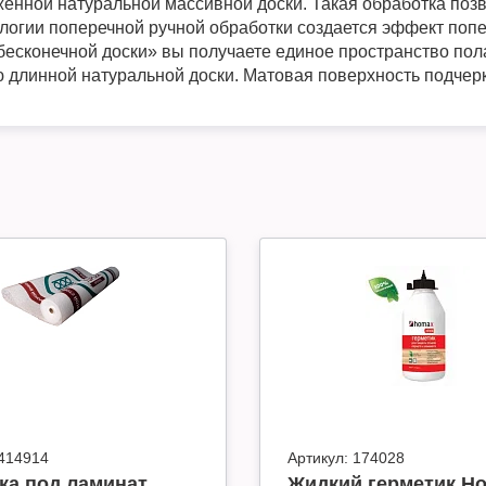
енной натуральной массивной доски. Такая обработка позво
ологии поперечной ручной обработки создается эффект поп
есконечной доски» вы получаете единое пространство пол
ю длинной натуральной доски. Матовая поверхность подчер
414914
Артикул:
174028
ка под ламинат
Жидкий герметик H