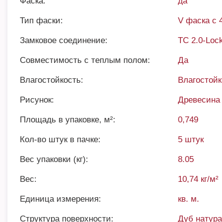
Фаска:
да
Тип фаски:
V фаска с 
Замковое соединение:
TC 2.0-Loc
Совместимость с теплым полом:
Да
Влагостойкость:
Влагостой
Рисунок:
Древесина
Площадь в упаковке, м²:
0,749
Кол-во штук в пачке:
5 штук
Вес упаковки (кг):
8.05
Вес:
10,74 кг/м²
Единица измерения:
кв. м.
Структура поверхности:
Дуб натур