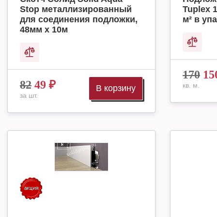
Stop металлизированный
Tuplex 
для соединения подложки,
м² в упа
48мм х 10м
170
15
82
49
₽
кв. м.
В корзину
за шт.