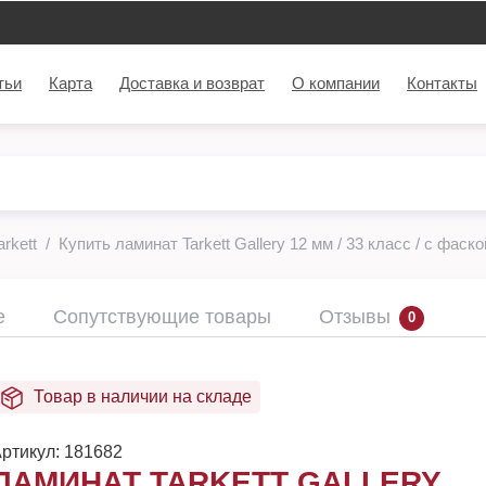
тьи
Карта
Доставка и возврат
О компании
Контакты
rkett
Купить ламинат Tarkett Gallery 12 мм / 33 класс / с фаско
е
Сопутствующие товары
Отзывы
0
Товар в наличии на складе
ртикул:
181682
ЛАМИНАТ TARKETT GALLERY