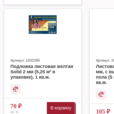
Артикул:
1032285
Артикул:
1
Подложка листовая желтая
Листова
Solid 2 мм (5,25 м² в
мм, с в
упаковке), 1 кв.м.
пола (5 
кв.м.
70
₽
В корзину
105
₽
кв. м.