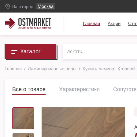
Москва
Ваш город:
Главная
Акции
Ста
Каталог
Главная
Ламинированные полы
Купить ламинат Kronopol.
Все о товаре
Характеристики
Сопутст
А