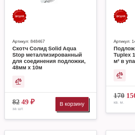
Артикул:
848467
Артикул:
1
Скотч Солид Solid Aqua
Подлож
Stop металлизированный
Tuplex 
для соединения подложки,
м² в упа
48мм х 10м
170
15
82
49
₽
кв. м.
В корзину
за шт.