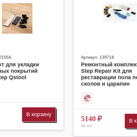
01056
Артикул:
139718
т для укладки
Ремонтный комплек
ных покрытий
Step Repair Kit для
tep Qstool
реставрации пола п
сколов и царапин
В корзину
5140
₽
В 
за шт.