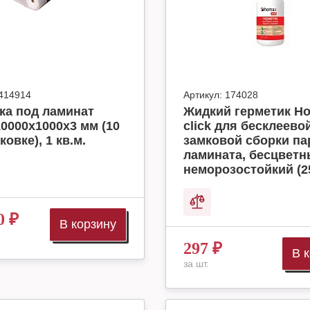
414914
Артикул:
174028
ка под ламинат
Жидкий герметик H
10000x1000x3 мм (10
click для бесклеево
ковке), 1 кв.м.
замковой сборки па
ламината, бесцвет
неморозостойкий (2
0
₽
В корзину
297
₽
В 
за шт.