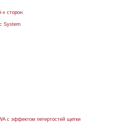
4-х сторон
ic System
WA с эффектом петертостей щетки