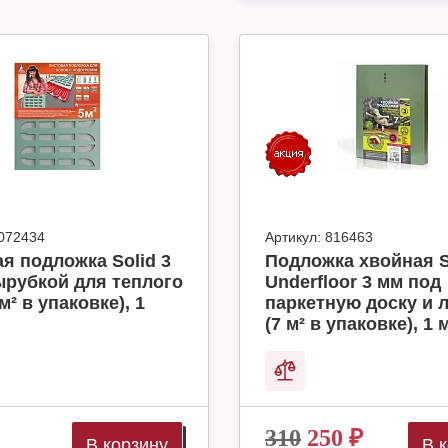
072434
Артикул:
816463
я подложка Solid 3
Подложка хвойная S
ырубкой для теплого
Underfloor 3 мм под
м² в упаковке), 1
паркетную доску и 
(7 м² в упаковке), 1 
310
250
₽
В корзину
В 