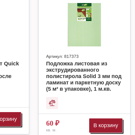
Артикул:
817373
т Quick
Подложка листовая из
экструдированного
осле
полистирола Solid 3 мм под
ламинат и паркетную доску
(5 м² в упаковке), 1 м.кв.
корзину
60
₽
В корзину
кв. м.