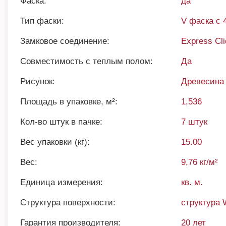
Фаска:
да
Тип фаски:
V фаска с 
Замковое соединение:
Express Cl
Совместимость с теплым полом:
Да
Рисунок:
Древесина
Площадь в упаковке, м²:
1,536
Кол-во штук в пачке:
7 штук
Вес упаковки (кг):
15.00
Вес:
9,76 кг/м²
Единица измерения:
кв. м.
Структура поверхности:
структура 
Гарантия производителя:
20 лет