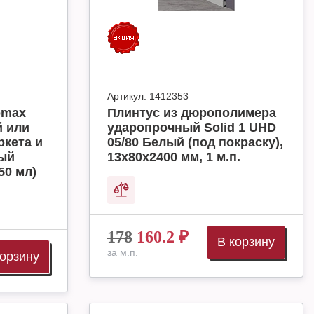
Артикул:
1412353
omax
Плинтус из дюрополимера
й или
ударопрочный Solid 1 UHD
ркета и
05/80 Белый (под покраску),
ный
13х80х2400 мм, 1 м.п.
50 мл)
178
160.2
₽
В корзину
за м.п.
корзину