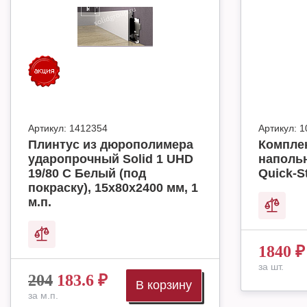
Артикул:
1412354
Артикул:
1
Плинтус из дюрополимера
Комплек
ударопрочный Solid 1 UHD
наполь
19/80 C Белый (под
Quick-S
покраску), 15х80х2400 мм, 1
м.п.
1840
₽
за шт.
204
183.6
₽
В корзину
за м.п.