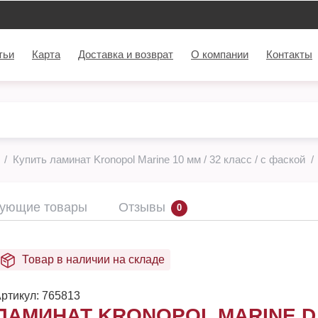
тьи
Карта
Доставка и возврат
О компании
Контакты
Купить ламинат Kronopol Marine 10 мм / 32 класс / с фаской
вующие товары
Отзывы
0
Товар в наличии на складе
ртикул:
765813
ЛАМИНАТ KRONOPOL MARINE D 