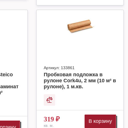
Артикул:
133861
teico
Пробковая подложка в
рулоне Cork4u, 2 мм (10 м² в
ламинат
рулоне), 1 м.кв.
м²
319
₽
В корзину
кв. м.
корзину