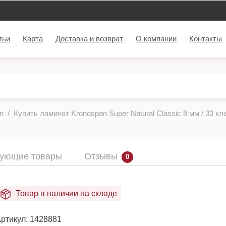
тьи
Карта
Доставка и возврат
О компании
Контакты
n
Купить ламинат Kronospan Super Natural Classic 8 мм / 33 кл
вующие товары
Отзывы
0
Товар в наличии на складе
ртикул:
1428881