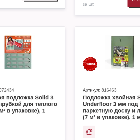
за шт.
072434
Артикул:
816463
я подложка Solid 3
Подложка хвойная S
ырубкой для теплого
Underfloor 3 мм под
м² в упаковке), 1
паркетную доску и 
(7 м² в упаковке), 1 