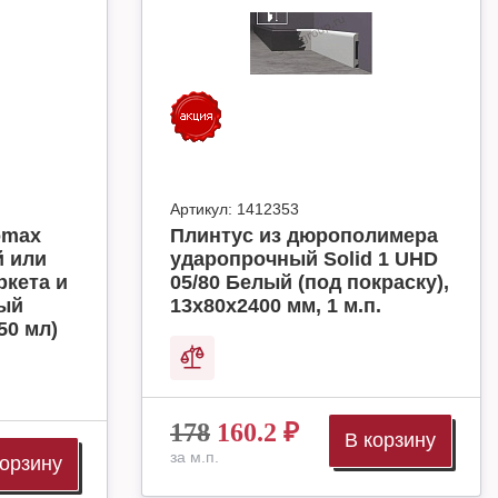
Артикул:
1412353
omax
Плинтус из дюрополимера
й или
ударопрочный Solid 1 UHD
ркета и
05/80 Белый (под покраску),
ный
13х80х2400 мм, 1 м.п.
50 мл)
178
160.2
₽
В корзину
за м.п.
корзину