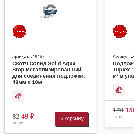
Артикул:
848467
Артикул:
1
Скотч Солид Solid Aqua
Подлож
Stop металлизированный
Tuplex 
для соединения подложки,
м² в упа
48мм х 10м
170
15
82
49
₽
кв. м.
В корзину
за шт.