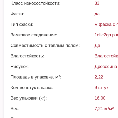
Класс износостойкости:
33
Фаска:
да
Тип фаски:
V фаска с 
Замковое соединение:
1clic2go pu
Совместимость с теплым полом:
Да
Влагостойкость:
Влагостой
Рисунок:
Древесина
Площадь в упаковке, м²:
2,22
Кол-во штук в пачке:
9 штук
Вес упаковки (кг):
16.00
Вес:
7,21 кг/м²