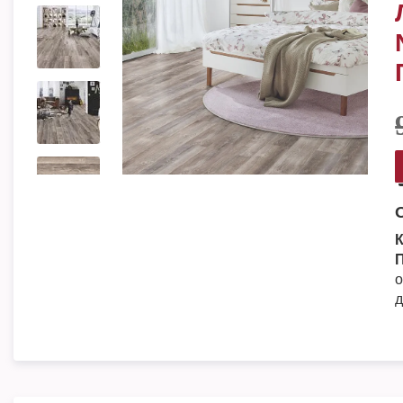
К
П
о
д