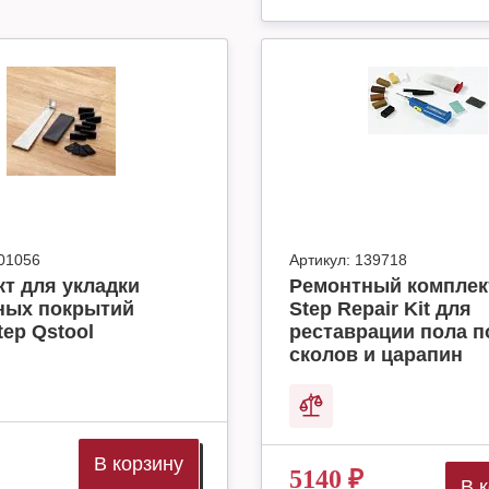
01056
Артикул:
139718
т для укладки
Ремонтный комплек
ных покрытий
Step Repair Kit для
tep Qstool
реставрации пола п
сколов и царапин
В корзину
5140
₽
В 