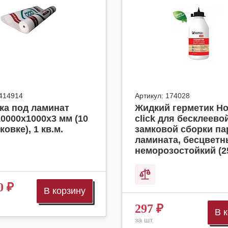
414914
Артикул:
174028
ка под ламинат
Жидкий герметик H
10000x1000x3 мм (10
click для бесклеево
ковке), 1 кв.м.
замковой сборки па
ламината, бесцвет
неморозостойкий (2
0
₽
В корзину
297
₽
В 
за шт.