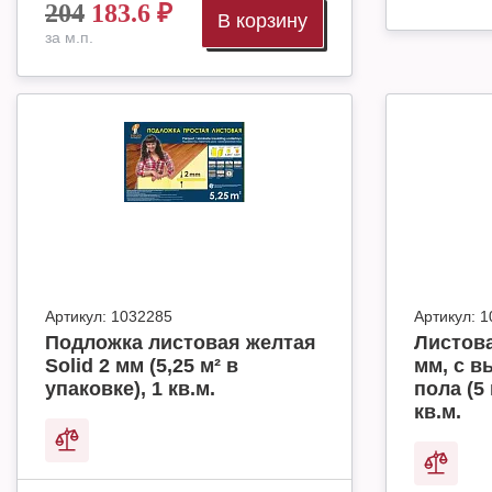
204
183.6
₽
В корзину
за м.п.
Артикул:
1032285
Артикул:
1
Подложка листовая желтая
Листова
Solid 2 мм (5,25 м² в
мм, с в
упаковке), 1 кв.м.
пола (5 
кв.м.