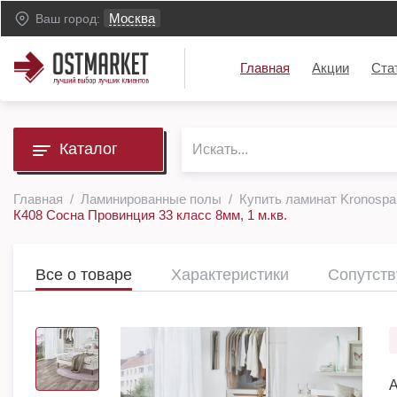
Москва
Ваш город:
Главная
Акции
Ста
Каталог
Главная
Ламинированные полы
Купить ламинат Kronospa
К408 Сосна Провинция 33 класс 8мм, 1 м.кв.
Все о товаре
Характеристики
Сопутст
А