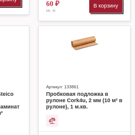
60
₽
В корзину
кв. м.
Артикул:
133861
teico
Пробковая подложка в
рулоне Cork4u, 2 мм (10 м² в
ламинат
рулоне), 1 м.кв.
м²