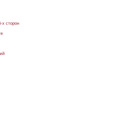
4-х сторон
re
кий