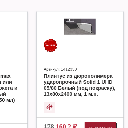
Артикул:
1412353
omax
Плинтус из дюрополимера
й или
ударопрочный Solid 1 UHD
ркета и
05/80 Белый (под покраску),
ный
13х80х2400 мм, 1 м.п.
50 мл)
178
160.2
₽