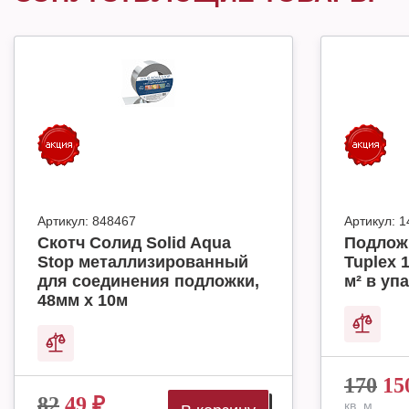
Артикул:
848467
Артикул:
1
Скотч Солид Solid Aqua
Подлож
Stop металлизированный
Tuplex 
для соединения подложки,
м² в упа
48мм х 10м
170
15
82
49
₽
кв. м.