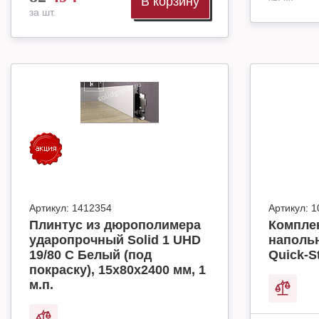
В корзину
за шт.
Артикул:
1412354
Артикул:
1
Плинтус из дюрополимера
Комплек
ударопрочный Solid 1 UHD
наполь
19/80 C Белый (под
Quick-S
покраску), 15х80х2400 мм, 1
м.п.