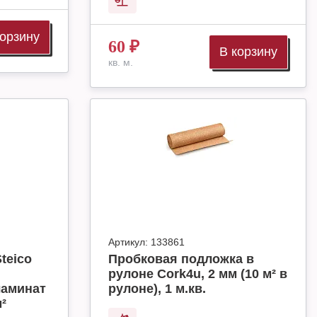
корзину
60
₽
В корзину
кв. м.
Артикул:
133861
teico
Пробковая подложка в
рулоне Cork4u, 2 мм (10 м² в
ламинат
рулоне), 1 м.кв.
м²