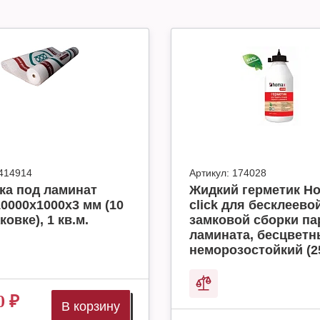
414914
Артикул:
174028
ка под ламинат
Жидкий герметик H
10000x1000x3 мм (10
click для бесклеево
ковке), 1 кв.м.
замковой сборки па
ламината, бесцвет
неморозостойкий (2
0
₽
В корзину