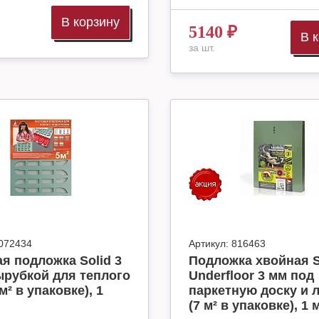
В корзину
5140
₽
В 
за шт.
072434
Артикул:
816463
я подложка Solid 3
Подложка хвойная S
ырубкой для теплого
Underfloor 3 мм под
м² в упаковке), 1
паркетную доску и 
(7 м² в упаковке), 1 