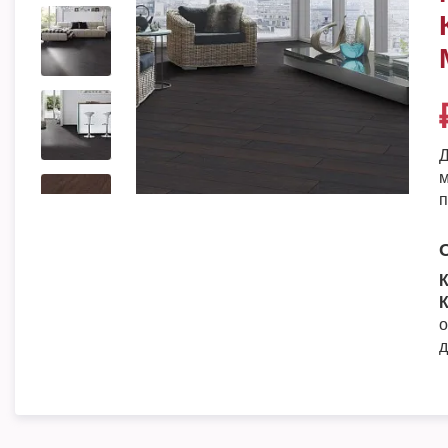
Д
м
п
К
К
о
д