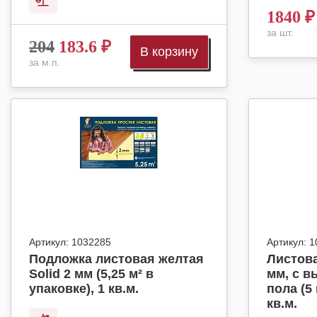
1840
₽
за шт.
204
183.6
₽
В корзину
за м.п.
Артикул:
1032285
Артикул:
1
Подложка листовая желтая
Листова
Solid 2 мм (5,25 м² в
мм, с в
упаковке), 1 кв.м.
пола (5 
кв.м.