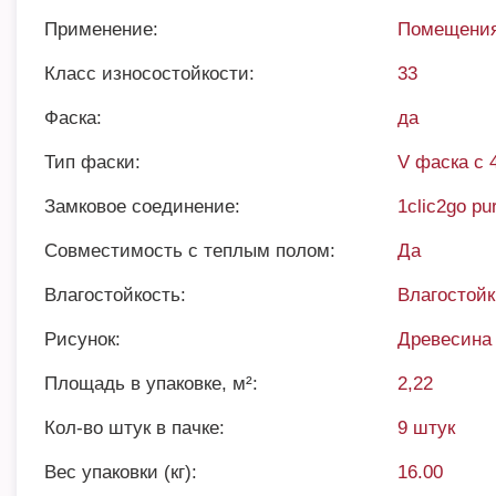
Применение:
Помещения
Класс износостойкости:
33
Фаска:
да
Тип фаски:
V фаска с 
Замковое соединение:
1clic2go pu
Совместимость с теплым полом:
Да
Влагостойкость:
Влагостой
Рисунок:
Древесина
Площадь в упаковке, м²:
2,22
Кол-во штук в пачке:
9 штук
Вес упаковки (кг):
16.00