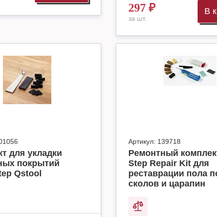
297
₽
В 
за шт.
01056
Артикул:
139718
т для укладки
Ремонтный комплек
ных покрытий
Step Repair Kit для
tep Qstool
реставрации пола п
сколов и царапин