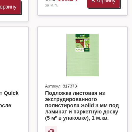
В корзину
за м.п.
корзину
Артикул:
817373
т Quick
Подложка листовая из
экструдированного
осле
полистирола Solid 3 мм под
ламинат и паркетную доску
(5 м² в упаковке), 1 м.кв.