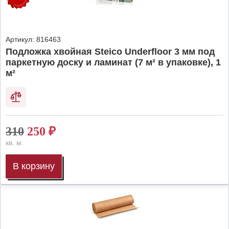
Артикул:
816463
Подложка хвойная Steico Underfloor 3 мм под
паркетную доску и ламинат (7 м² в упаковке), 1
м²
310
250
₽
кв. м.
В корзину