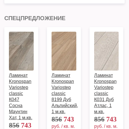
СПЕЦПРЕДЛОЖЕНИЕ
Ламинат
Ламинат
Ламинат
Kronospan
Kronospan
Kronospan
Variostep
Variostep
Variostep
classic
classic
classic
К047
8199 Дуб
К031 Дуб
Сосна
Альпийский,
Атлас, 1
Маунтин
1 м.кв.
м.кв.
Хат, 1 м.кв.
856
743
856
743
856
743
руб. / кв. м.
руб. / кв. м.