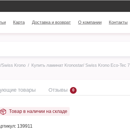
тьи
Карта
Доставка и возврат
О компании
Контакты
/Swiss Krono
Купить ламинат Kronostar/ Swiss Krono Eco-Tec 7
вующие товары
Отзывы
0
Товар в наличии на складе
ртикул:
139911