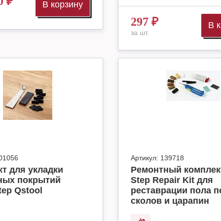
0
₽
В корзину
297
₽
В 
за шт.
01056
Артикул:
139718
т для укладки
Ремонтный комплек
ных покрытий
Step Repair Kit для
tep Qstool
реставрации пола п
сколов и царапин