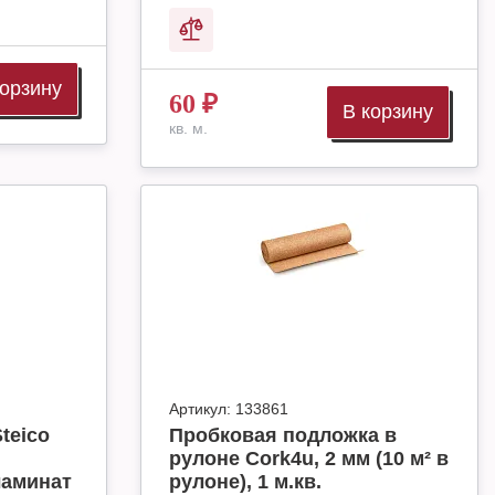
корзину
60
₽
В корзину
кв. м.
Артикул:
133861
teico
Пробковая подложка в
рулоне Cork4u, 2 мм (10 м² в
ламинат
рулоне), 1 м.кв.