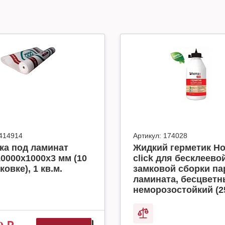
414914
Артикул:
174028
ка под ламинат
Жидкий герметик H
10000x1000x3 мм (10
click для бесклеево
ковке), 1 кв.м.
замковой сборки па
ламината, бесцвет
неморозостойкий (2