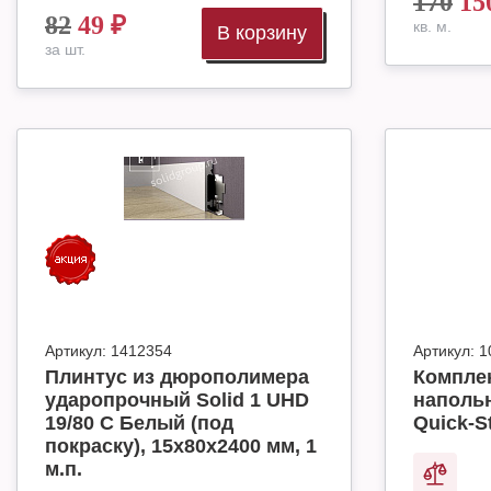
170
15
82
49
₽
кв. м.
В корзину
за шт.
Артикул:
1412354
Артикул:
1
Плинтус из дюрополимера
Комплек
ударопрочный Solid 1 UHD
наполь
19/80 C Белый (под
Quick-S
покраску), 15х80х2400 мм, 1
м.п.