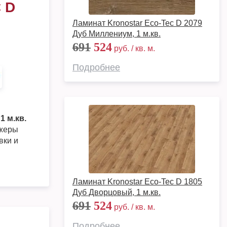
 D
Ламинат Kronostar Eco-Tec D 2079
Дуб Миллениум, 1 м.кв.
691
524
руб. / кв. м.
Подробнее
1 м.кв.
джеры
вки и
Ламинат Kronostar Eco-Tec D 1805
Дуб Дворцовый, 1 м.кв.
691
524
руб. / кв. м.
Подробнее