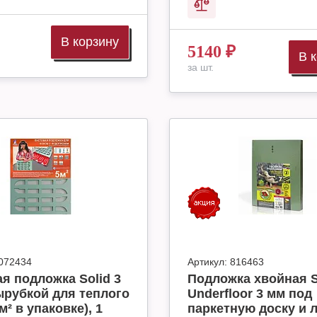
В корзину
5140
₽
В 
за шт.
072434
Артикул:
816463
я подложка Solid 3
Подложка хвойная S
ырубкой для теплого
Underfloor 3 мм под
м² в упаковке), 1
паркетную доску и 