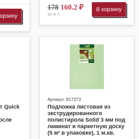
178
160.2
₽
В корзину
за м.п.
корзину
Артикул:
817373
т Quick
Подложка листовая из
экструдированного
осле
полистирола Solid 3 мм под
ламинат и паркетную доску
(5 м² в упаковке), 1 м.кв.