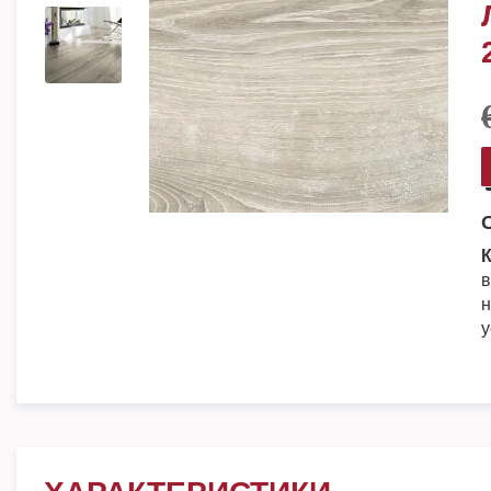
К
в
н
у