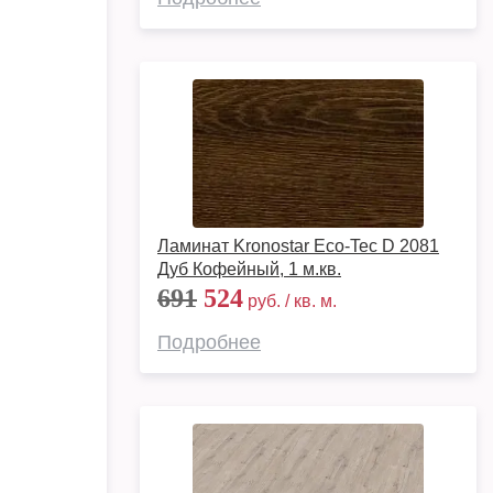
Ламинат Kronostar Eco-Tec D 2081
Дуб Кофейный, 1 м.кв.
691
524
руб. / кв. м.
Подробнее