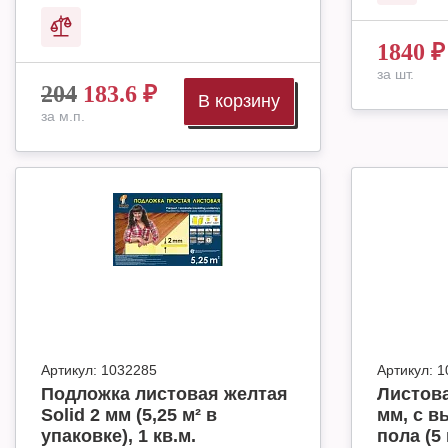
1840
₽
за шт.
204
183.6
₽
В корзину
за м.п.
Артикул:
1032285
Артикул:
1
Подложка листовая желтая
Листова
Solid 2 мм (5,25 м² в
мм, с в
упаковке), 1 кв.м.
пола (5 