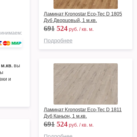
Ламинат Kronostar Eco-Tec D 1805
Дуб Дворцовый, 1 м.кв.
691
524
руб. / кв. м.
инимаем:
Подробнее
м.кв.
вы
ры
вки и
Ламинат Kronostar Eco-Tec D 1811
Дуб Каньон, 1 м.кв.
691
524
руб. / кв. м.
Подробнее