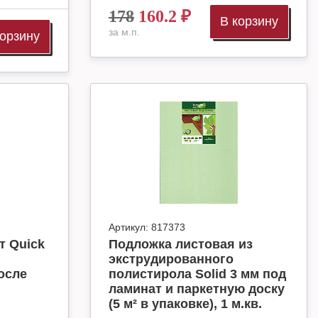
178
160.2
₽
В корзину
за м.п.
корзину
Артикул:
817373
т Quick
Подложка листовая из
экструдированного
осле
полистирола Solid 3 мм под
ламинат и паркетную доску
(5 м² в упаковке), 1 м.кв.