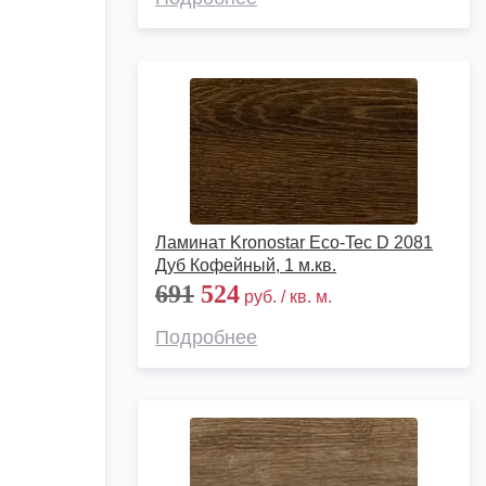
Ламинат Kronostar Eco-Tec D 2081
Дуб Кофейный, 1 м.кв.
691
524
руб. / кв. м.
Подробнее