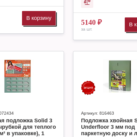
В корзину
5140
₽
В 
за шт.
072434
Артикул:
816463
я подложка Solid 3
Подложка хвойная S
ырубкой для теплого
Underfloor 3 мм под
м² в упаковке), 1
паркетную доску и 