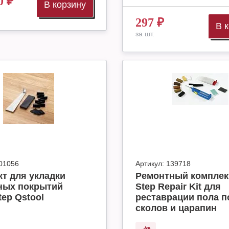
0
₽
В корзину
297
₽
В 
за шт.
01056
Артикул:
139718
т для укладки
Ремонтный комплек
ных покрытий
Step Repair Kit для
tep Qstool
реставрации пола п
сколов и царапин