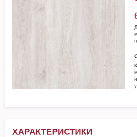
Д
м
п
К
м
н
у
ХАРАКТЕРИСТИКИ