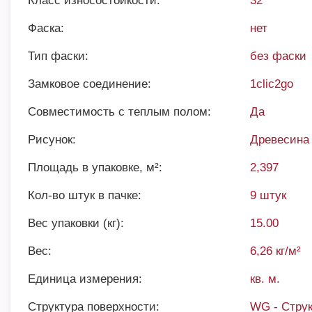
Класс износостойкости:
32
Фаска:
нет
Тип фаски:
без фаски
Замковое соединение:
1clic2go
Совместимость с теплым полом:
Да
Рисунок:
Древесина
Площадь в упаковке, м²:
2,397
Кол-во штук в пачке:
9 штук
Вес упаковки (кг):
15.00
Вес:
6,26 кг/м²
Единица измерения:
кв. м.
Структура поверхности:
WG - Струк