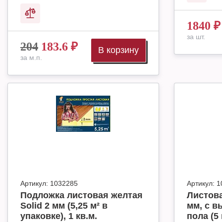
1840
₽
за шт.
204
183.6
₽
В корзину
за м.п.
Артикул:
1032285
Артикул:
1
Подложка листовая желтая
Листова
Solid 2 мм (5,25 м² в
мм, с в
упаковке), 1 кв.м.
пола (5 