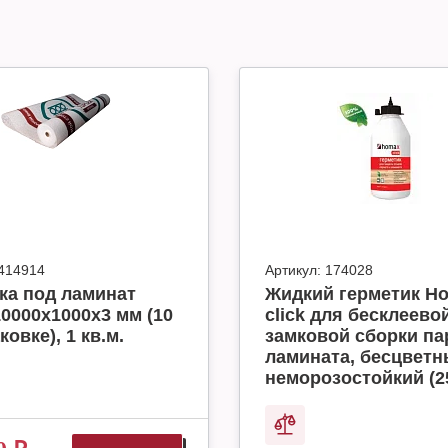
414914
Артикул:
174028
ка под ламинат
Жидкий герметик H
10000x1000x3 мм (10
click для бесклеево
ковке), 1 кв.м.
замковой сборки па
ламината, бесцвет
неморозостойкий (2