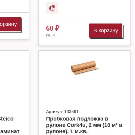
корзину
60
₽
В корзину
кв. м.
Артикул:
133861
teico
Пробковая подложка в
рулоне Cork4u, 2 мм (10 м² в
ламинат
рулоне), 1 м.кв.