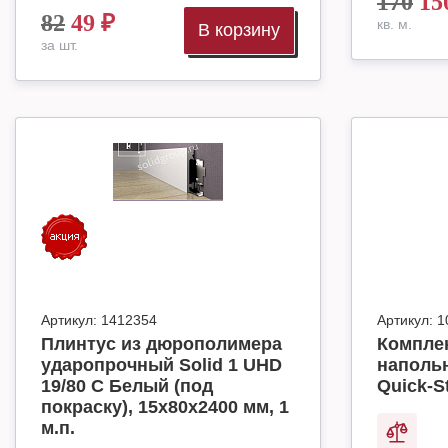
170
15
82
49
₽
кв. м.
В корзину
за шт.
Артикул:
1412354
Артикул:
1
Плинтус из дюрополимера
Комплек
ударопрочный Solid 1 UHD
наполь
19/80 C Белый (под
Quick-S
покраску), 15х80х2400 мм, 1
м.п.