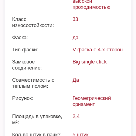
высокой
проходимостью
Класс
33
износостойкости:
Фаска:
да
Тип фаски:
V фаска с 4-х сторон
Замковое
Big single click
соединение:
Совместимость с
Да
теплым полом:
Рисунок:
Геометрический
орнамент
Площадь в упаковке,
2,4
м²:
Кол-во штук в пачке:
5 штук