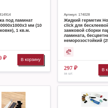
414914
Артикул:
174028
ка под ламинат
Жидкий герметик H
10000x1000x3 мм (10
click для бесклеево
ковке), 1 кв.м.
замковой сборки па
ламината, бесцвет
неморозостойкий (2
0
₽
В корзину
297
₽
В 
за шт.