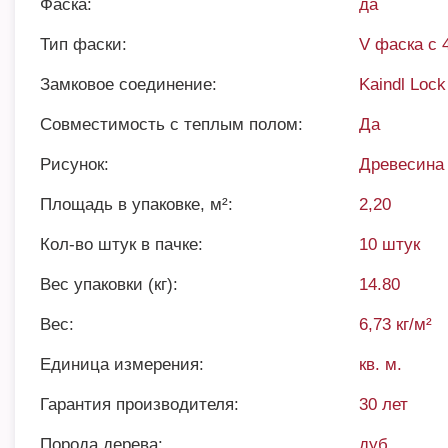
Фаска:
да
Тип фаски:
V фаска с 
Замковое соединение:
Kaindl Lock
Совместимость с теплым полом:
Да
Рисунок:
Древесина
Площадь в упаковке, м²:
2,20
Кол-во штук в пачке:
10 штук
Вес упаковки (кг):
14.80
Вес:
6,73 кг/м²
Единица измерения:
кв. м.
Гарантия производителя:
30 лет
Порода дерева:
дуб