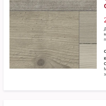
Д
м
п
К
С
М
з