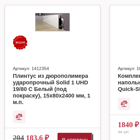
Артикул:
1412354
Артикул:
1
Плинтус из дюрополимера
Комплек
ударопрочный Solid 1 UHD
наполь
19/80 C Белый (под
Quick-S
покраску), 15х80х2400 мм, 1
м.п.
1840
₽
за шт.
204
183.6
₽