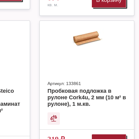
В корзину
кв. м.
Артикул:
133861
teico
Пробковая подложка в
рулоне Cork4u, 2 мм (10 м² в
ламинат
рулоне), 1 м.кв.
м²