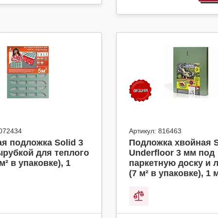
072434
Артикул:
816463
я подложка Solid 3
Подложка хвойная S
ырубкой для теплого
Underfloor 3 мм под
м² в упаковке), 1
паркетную доску и 
(7 м² в упаковке), 1 