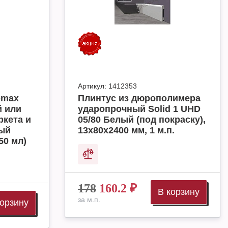
Артикул:
1412353
omax
Плинтус из дюрополимера
й или
ударопрочный Solid 1 UHD
ркета и
05/80 Белый (под покраску),
ный
13х80х2400 мм, 1 м.п.
50 мл)
178
160.2
₽
В корзину
за м.п.
корзину