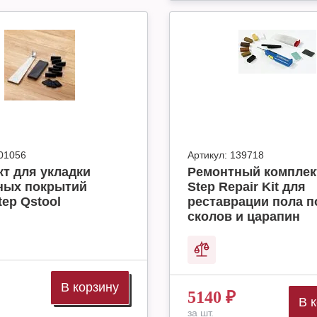
01056
Артикул:
139718
т для укладки
Ремонтный комплек
ных покрытий
Step Repair Kit для
tep Qstool
реставрации пола п
сколов и царапин
В корзину
5140
₽
В 
за шт.