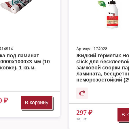
414914
Артикул:
174028
ка под ламинат
Жидкий герметик H
10000x1000x3 мм (10
click для бесклеево
ковке), 1 кв.м.
замковой сборки па
ламината, бесцвет
неморозостойкий (2
0
₽
В корзину
297
₽
В 
за шт.