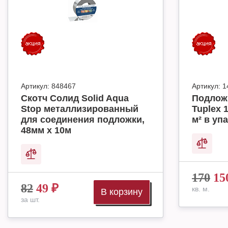
Артикул:
848467
Артикул:
1
Скотч Солид Solid Aqua
Подлож
Stop металлизированный
Tuplex 
для соединения подложки,
м² в упа
48мм х 10м
170
15
82
49
₽
кв. м.
В корзину
за шт.