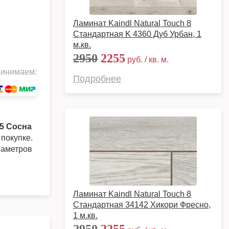
Ламинат Kaindl Natural Touch 8
Стандартная K 4360 Дуб Урбан, 1
м.кв.
2950
2255
руб. / кв. м.
инимаем:
Подробнее
65 Сосна
 покупке.
раметров
Ламинат Kaindl Natural Touch 8
Стандартная 34142 Хикори Фресно,
1 м.кв.