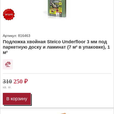
Артикул:
816463
Подложка хвойная Steico Underfloor 3 мм под
паркетную доску и ламинат (7 м² в упаковке), 1
м²
310
250
₽
кв. м.
В корзину