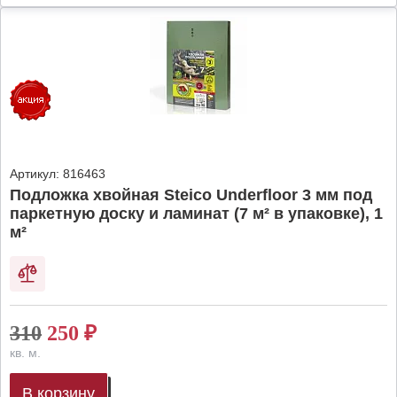
Артикул:
816463
Подложка хвойная Steico Underfloor 3 мм под
паркетную доску и ламинат (7 м² в упаковке), 1
м²
310
250
₽
кв. м.
В корзину