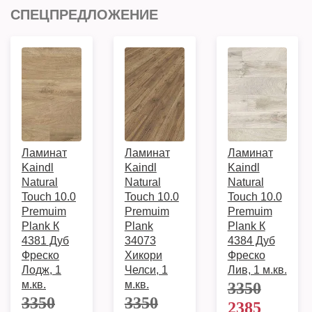
СПЕЦПРЕДЛОЖЕНИЕ
Ламинат
Ламинат
Ламинат
Kaindl
Kaindl
Kaindl
Natural
Natural
Natural
Touch 10.0
Touch 10.0
Touch 10.0
Premuim
Premuim
Premuim
Plank К
Plank
Plank К
4381 Дуб
34073
4384 Дуб
Фреско
Хикори
Фреско
Лодж, 1
Челси, 1
Лив, 1 м.кв.
м.кв.
м.кв.
3350
3350
3350
2385