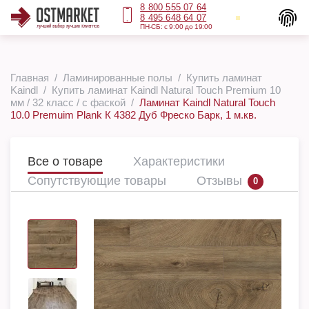
8 800 555 07 64
8 495 648 64 07
ПН-СБ: с 9:00 до 19:00
Главная
Ламинированные полы
Купить ламинат
Kaindl
Купить ламинат Kaindl Natural Touch Premium 10
мм / 32 класс / с фаской
Ламинат Kaindl Natural Touch
10.0 Premuim Plank К 4382 Дуб Фреско Барк, 1 м.кв.
Все о товаре
Характеристики
Сопутствующие товары
Отзывы
0