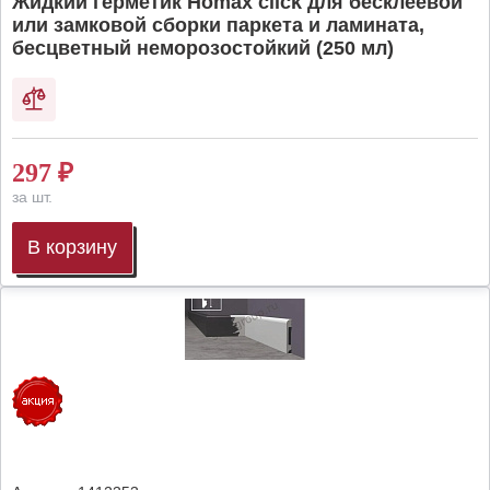
Жидкий герметик Homax click для бесклеевой
или замковой сборки паркета и ламината,
бесцветный неморозостойкий (250 мл)
297
₽
за шт.
В корзину