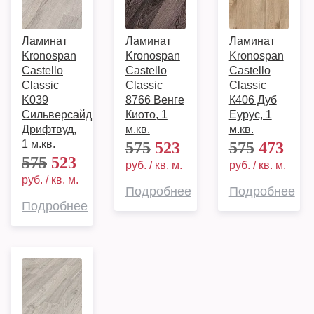
Ламинат
Ламинат
Ламинат
Kronospan
Kronospan
Kronospan
Castello
Castello
Castello
Classic
Classic
Classic
K039
8766 Венге
К406 Дуб
Сильверсайд
Киото, 1
Еурус, 1
Дрифтвуд,
м.кв.
м.кв.
1 м.кв.
575
523
575
473
575
523
руб. / кв. м.
руб. / кв. м.
руб. / кв. м.
Подробнее
Подробнее
Подробнее