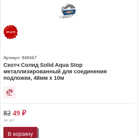
Артикул:
848467
Скотч Солид Solid Aqua Stop
металлизированный для соединения
подложки, 48мм х 10м
82
49
₽
за шт.
В корзину