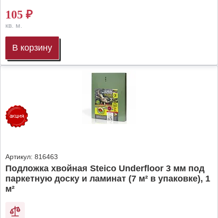
105
₽
кв. м.
В корзину
Артикул:
816463
Подложка хвойная Steico Underfloor 3 мм под
паркетную доску и ламинат (7 м² в упаковке), 1
м²