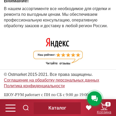
Внимание!
В нашем ассортименте все необходимое для отделки и
ремонта по выгодным ценам. Мы обеспечиваем
профессиональную консультацию, оперативную
обработку заказов и доставку в любой регион России.
© Ostmarket 2015-2021. Все права защищены.
Соглашение на обработку персональных данных
Политика конфиденциальности
ШОУ-РУМ работает с ПН по СБ с 9:00 до 19:00
0
Каталог
© Ostmarket 2015-2026. Все права защищены.
Корзина