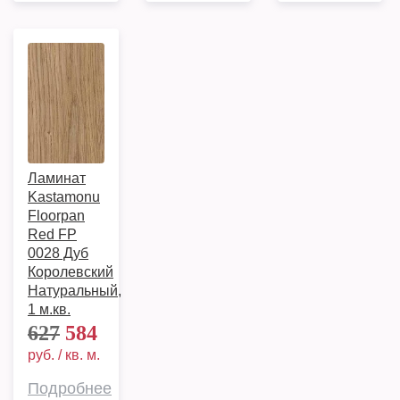
Ламинат
Kastamonu
Floorpan
Red FP
0028 Дуб
Королевский
Натуральный,
1 м.кв.
627
584
руб. / кв. м.
Подробнее