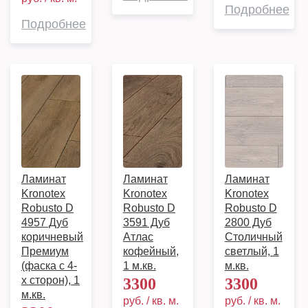
Подробнее
Подробнее
Ламинат
Ламинат
Ламинат
Kronotex
Kronotex
Kronotex
Robusto D
Robusto D
Robusto D
4957 Дуб
3591 Дуб
2800 Дуб
коричневый
Атлас
Столичный
Премиум
кофейный,
светлый, 1
(фаска с 4-
1 м.кв.
м.кв.
х сторон), 1
3300
3300
м.кв.
руб. / кв. м.
руб. / кв. м.