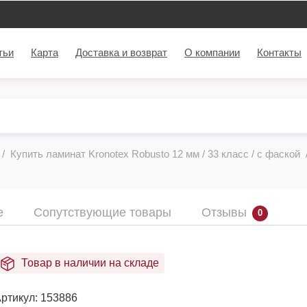
тьи
Карта
Доставка и возврат
О компании
Контакты
Купить ламинат Kronotex Robusto 12 мм / 33 класс / с фаской
е
Сопутствующие товары
Отзывы
0
Товар в наличии на складе
ртикул:
153886