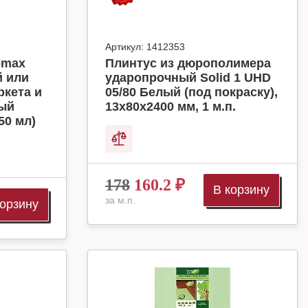
Артикул:
1412353
omax
Плинтус из дюрополимера
й или
ударопрочный Solid 1 UHD
ркета и
05/80 Белый (под покраску),
ный
13х80х2400 мм, 1 м.п.
50 мл)
178
160.2
₽
В корзину
за м.п.
корзину