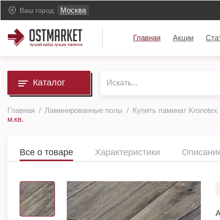
Москва
Ваш город:
Главная
Акции
Ста
Каталог
Главная
Ламинированные полы
Купить ламинат Kronotex
м.кв.
Все о товаре
Характеристики
Описани
А