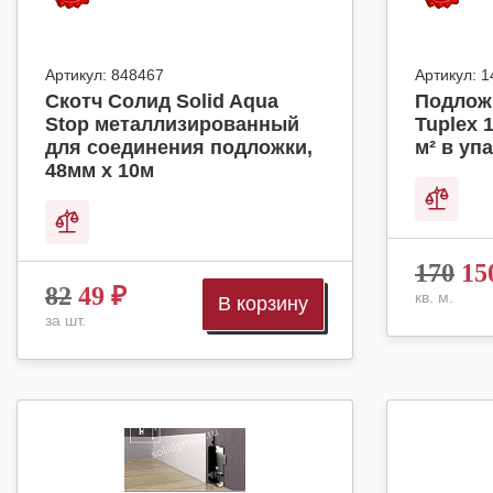
Артикул:
848467
Артикул:
1
Скотч Солид Solid Aqua
Подлож
Stop металлизированный
Tuplex 
для соединения подложки,
м² в упа
48мм х 10м
170
15
82
49
₽
кв. м.
В корзину
за шт.