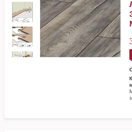
К
м
М
з