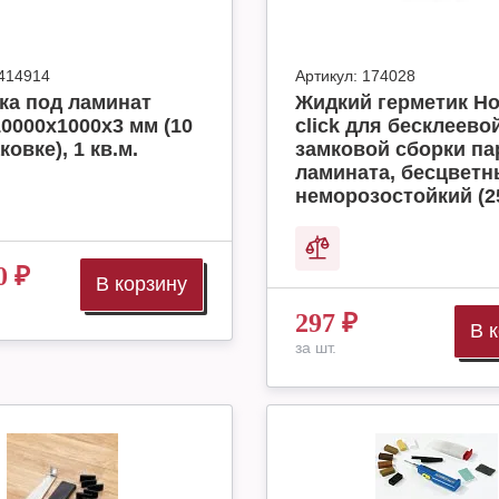
414914
Артикул:
174028
ка под ламинат
Жидкий герметик H
10000x1000x3 мм (10
click для бесклеево
ковке), 1 кв.м.
замковой сборки па
ламината, бесцвет
неморозостойкий (2
0
₽
В корзину
297
₽
В 
за шт.