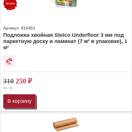
Артикул:
816463
Подложка хвойная Steico Underfloor 3 мм под
паркетную доску и ламинат (7 м² в упаковке), 1
м²
310
250
₽
кв. м.
В корзину