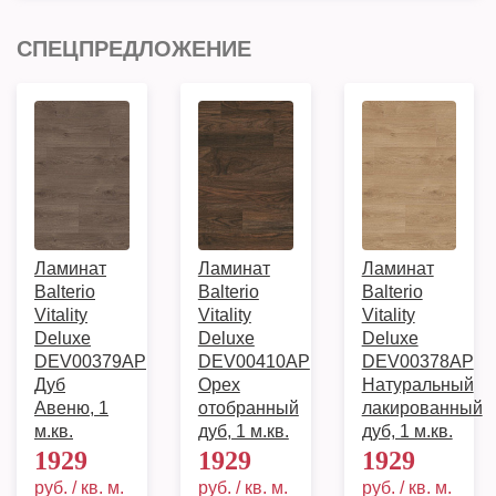
СПЕЦПРЕДЛОЖЕНИЕ
Ламинат
Ламинат
Ламинат
Balterio
Balterio
Balterio
Vitality
Vitality
Vitality
Deluxe
Deluxe
Deluxe
DEV00379AP
DEV00410AP
DEV00378AP
Дуб
Орех
Натуральный
Авеню, 1
отобранный
лакированный
м.кв.
дуб, 1 м.кв.
дуб, 1 м.кв.
1929
1929
1929
руб. / кв. м.
руб. / кв. м.
руб. / кв. м.