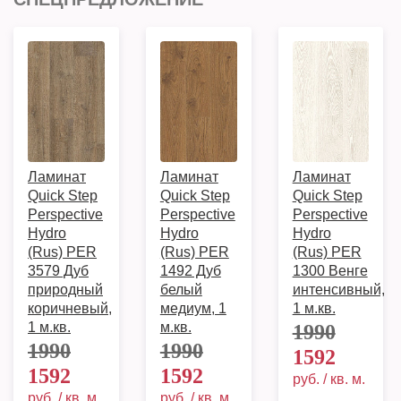
Ламинат
Ламинат
Ламинат
Quick Step
Quick Step
Quick Step
Perspective
Perspective
Perspective
Hydro
Hydro
Hydro
(Rus) PER
(Rus) PER
(Rus) PER
3579 Дуб
1492 Дуб
1300 Венге
природный
белый
интенсивный,
коричневый,
медиум, 1
1 м.кв.
1 м.кв.
м.кв.
1990
1990
1990
1592
1592
1592
руб. / кв. м.
руб. / кв. м.
руб. / кв. м.