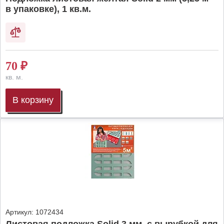
в упаковке), 1 кв.м.
70
₽
кв. м.
В корзину
Артикул:
1072434