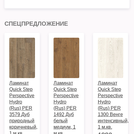
СПЕЦПРЕДЛОЖЕНИЕ
Ламинат
Ламинат
Ламинат
Quick Step
Quick Step
Quick Step
Perspective
Perspective
Perspective
Hydro
Hydro
Hydro
(Rus) PER
(Rus) PER
(Rus) PER
3579 Дуб
1492 Дуб
1300 Венге
природный
белый
интенсивный,
коричневый,
медиум, 1
1 м.кв.
1 м.кв.
м.кв.