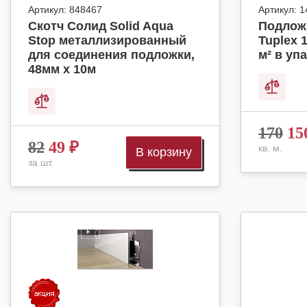
Артикул:
848467
Артикул:
1
Скотч Солид Solid Aqua
Подлож
Stop металлизированный
Tuplex 
для соединения подложки,
м² в упа
48мм х 10м
170
15
82
49
₽
кв. м.
В корзину
за шт.