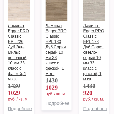
Ламинат
Ламинат
Ламинат
Egger PRO
Egger PRO
Egger PRO
Classic
Classic
Classic
EPL 226
EPL 180
EPL 178
Дуб Эль-
Дуб Сория
Дуб Сория
Мильх
серый 10
светло-
песочный
мм 33
серый 10
10 мм 33
класс с
мм 33
класс с
фаской, 1
класс с
фаской, 1
м.кв.
фаской, 1
м.кв.
м.кв.
1430
1430
1430
1029
1029
920
руб. / кв. м.
руб. / кв. м.
руб. / кв. м.
Подробнее
Подробнее
Подробнее