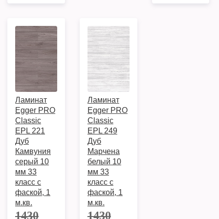
Ламинат
Ламинат
Egger PRO
Egger PRO
Classic
Classic
EPL 221
EPL 249
Дуб
Дуб
Камвуния
Марчена
серый 10
белый 10
мм 33
мм 33
класс с
класс с
фаской, 1
фаской, 1
м.кв.
м.кв.
1430
1430