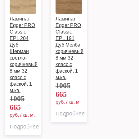
Ламинат
Ламинат
Egger PRO
Egger PRO
Classic
Classic
EPL 204
EPL 191
Дуб
Дуб Мелба
Шерман
коричневый
светло-
8 мм 32
коричневый
класс с
8 мм 32
фаской, 1
класс с
м.кв.
фаской, 1
1005
м.кв.
665
1005
руб. / кв. м.
665
Подробнее
руб. / кв. м.
Подробнее