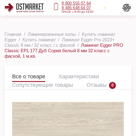
8 800 555 07 64
8 495 648 64 07
ПН-СБ: с 9:00 до 19:00
Главная
Ламинированные полы
Купить ламинат
Egger
Купить ламинат
Ламинат Egger Pro 2023+
Classic 8 мм / 32 класс / с фаской
Ламинат Egger PRO
Classic EPL 177 Дуб Сория белый 8 мм 32 класс с
фаской, 1 м.кв.
Все о товаре
Характеристики
Сопутствующие товары
Отзывы
0