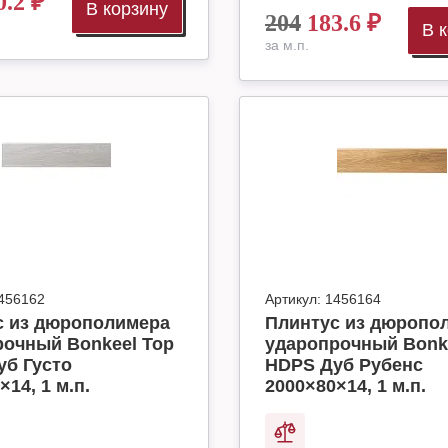
0.2
₽
В корзину
204
183.6
₽
В 
за м.п.
456162
Артикул:
1456164
с из дюрополимера
Плинтус из дюропо
рочный Bonkeel Top
ударопрочный Bonk
уб Густо
HDPS Дуб Рубенс
×14, 1 м.п.
2000×80×14, 1 м.п.