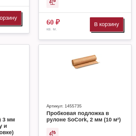
корзину
60
₽
В корзину
кв. м.
Артикул:
1455735
Пробковая подложка в
 3 мм
рулоне SoCork, 2 мм (10 м²)
у и
овке)