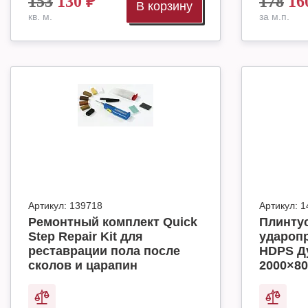
153
130
₽
178
16
В корзину
кв. м.
за м.п.
Артикул:
139718
Артикул:
1
Ремонтный комплект Quick
Плинту
Step Repair Kit для
удароп
реставрации пола после
HDPS Д
сколов и царапин
2000×80