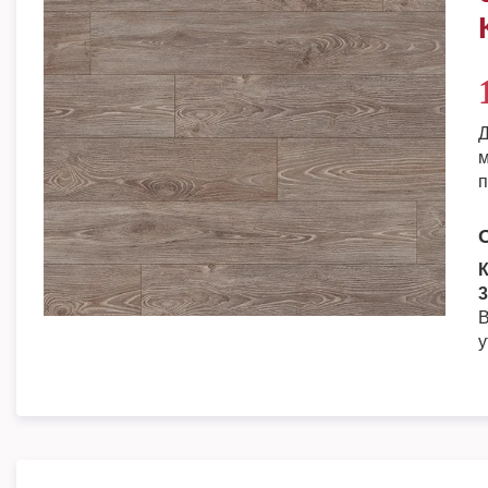
Д
м
п
К
3
В
у