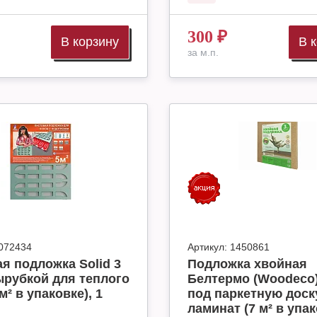
300
₽
В корзину
В 
за м.п.
072434
Артикул:
1450861
я подложка Solid 3
Подложка хвойная
ырубкой для теплого
Белтермо (Woodeco)
м² в упаковке), 1
под паркетную доск
ламинат (7 м² в упак