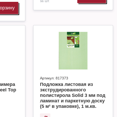
за шт.
корзину
Артикул:
817373
лимера
Подложка листовая из
eel Top
экструдированного
полистирола Solid 3 мм под
ламинат и паркетную доску
(5 м² в упаковке), 1 м.кв.