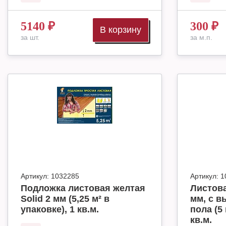
5140
₽
300
₽
В корзину
за шт.
за м.п.
Артикул:
1032285
Артикул:
1
Подложка листовая желтая
Листова
Solid 2 мм (5,25 м² в
мм, с в
упаковке), 1 кв.м.
пола (5 
кв.м.