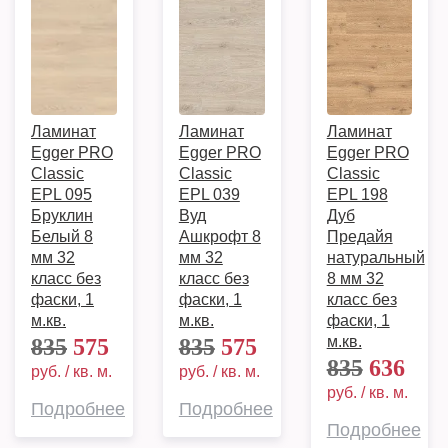
Ламинат
Ламинат
Ламинат
Egger PRO
Egger PRO
Egger PRO
Classic
Classic
Classic
EPL 095
EPL 039
EPL 198
Бруклин
Вуд
Дуб
Белый 8
Ашкрофт 8
Предайя
мм 32
мм 32
натуральный
класс без
класс без
8 мм 32
фаски, 1
фаски, 1
класс без
м.кв.
м.кв.
фаски, 1
м.кв.
835
575
835
575
835
636
руб. / кв. м.
руб. / кв. м.
руб. / кв. м.
Подробнее
Подробнее
Подробнее