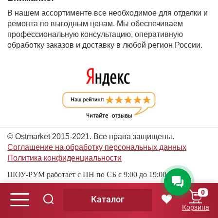
В нашем ассортименте все необходимое для отделки и
ремонта по выгодным ценам. Мы обеспечиваем
профессиональную консультацию, оперативную
обработку заказов и доставку в любой регион России.
© Ostmarket 2015-2021. Все права защищены.
Соглашение на обработку персональных данных
Политика конфиденциальности
ШОУ-РУМ работает с ПН по СБ с 9:00 до 19:00
0
Каталог
© Ostmarket 2015-2026. Все права защищены.
Корзина