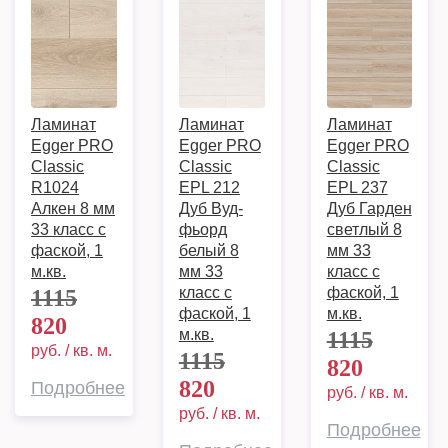
Ламинат
Ламинат
Ламинат
Egger PRO
Egger PRO
Egger PRO
Classic
Classic
Classic
R1024
EPL 212
EPL 237
Алкен 8 мм
Дуб Вуд-
Дуб Гарден
33 класс c
фьорд
светлый 8
фаской, 1
белый 8
мм 33
м.кв.
мм 33
класс c
класс c
фаской, 1
1115
фаской, 1
м.кв.
820
м.кв.
1115
руб. / кв. м.
1115
820
820
Подробнее
руб. / кв. м.
руб. / кв. м.
Подробнее