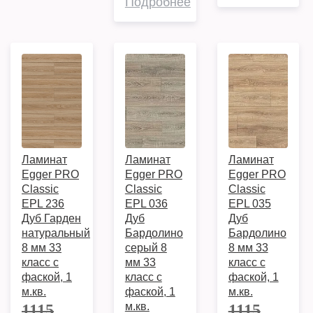
Подробнее
Ламинат
Ламинат
Ламинат
Egger PRO
Egger PRO
Egger PRO
Classic
Classic
Classic
EPL 236
EPL 036
EPL 035
Дуб Гарден
Дуб
Дуб
натуральный
Бардолино
Бардолино
8 мм 33
серый 8
8 мм 33
класс c
мм 33
класс c
фаской, 1
класс c
фаской, 1
м.кв.
фаской, 1
м.кв.
м.кв.
1115
1115