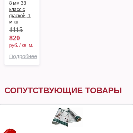
8 мм 33
класс c
фаской, 1
м.кв.
1115
820
руб. / кв. м.
Подробнее
СОПУТСТВУЮЩИЕ ТОВАРЫ