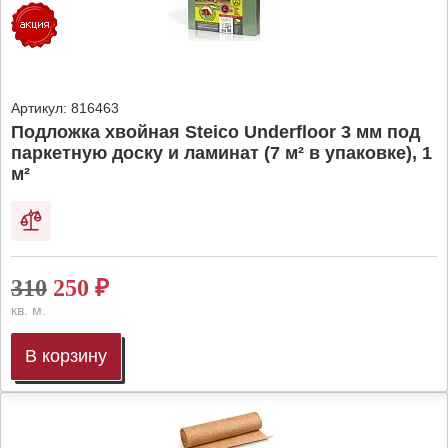
Артикул:
816463
Подложка хвойная Steico Underfloor 3 мм под
паркетную доску и ламинат (7 м² в упаковке), 1
м²
310
250
₽
кв. м.
В корзину