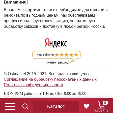
Внимание!
В нашем ассортименте все необходимое для отделки и
ремонта по выгодным ценам. Мы обеспечиваем
профессиональную консультацию, оперативную
обработку заказов и доставку в любой регион России.
© Ostmarket 2015-2021. Все права защищены.
Соглашение на обработку персональных данных
Политика конфиденциальности
ШОУ-РУМ работает с ПН по СБ с 9:00 до 19:00
0
Каталог
© Ostmarket 2015-2026. Все права защищены.
Корзина