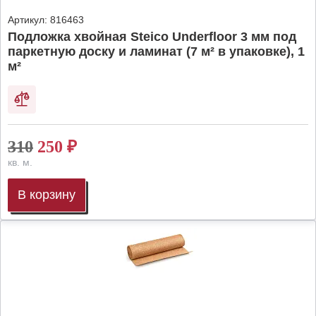
Артикул:
816463
Подложка хвойная Steico Underfloor 3 мм под
паркетную доску и ламинат (7 м² в упаковке), 1
м²
310
250
₽
кв. м.
В корзину