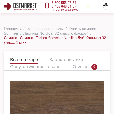
8 800 555 07 64
8 495 648 64 07
ПН-СБ: с 9:00 до 19:00
Главная
Ламинированные полы
Купить ламинат
Sommer
Ламинат Nordica (32 класс с фаской)
Ламинат Ламинат Tarkett Sommer Nordica Дуб Кальмар 32
класс, 1 м.кв.
Все о товаре
Характеристики
Сопутствующие товары
Отзывы
0