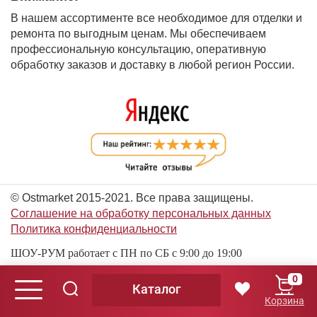
В нашем ассортименте все необходимое для отделки и
ремонта по выгодным ценам. Мы обеспечиваем
профессиональную консультацию, оперативную
обработку заказов и доставку в любой регион России.
© Ostmarket 2015-2021. Все права защищены.
Соглашение на обработку персональных данных
Политика конфиденциальности
ШОУ-РУМ работает с ПН по СБ с 9:00 до 19:00
0
Каталог
© Ostmarket 2015-2026. Все права защищены.
Корзина