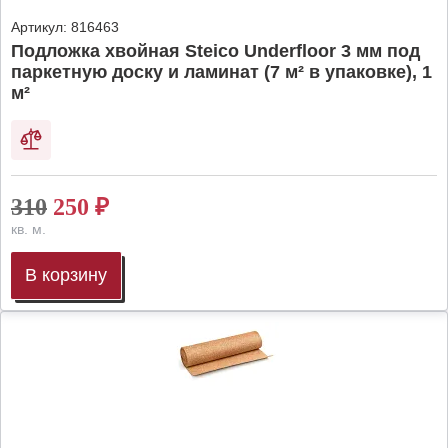
Артикул:
816463
Подложка хвойная Steico Underfloor 3 мм под
паркетную доску и ламинат (7 м² в упаковке), 1
м²
310
250
₽
кв. м.
В корзину