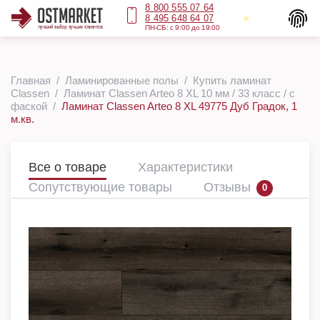
8 800 555 07 64
8 495 648 64 07
ПН-СБ: с 9:00 до 19:00
Главная
Ламинированные полы
Купить ламинат
Classen
Ламинат Classen Arteo 8 XL 10 мм / 33 класс / с
фаской
Ламинат Classen Arteo 8 XL 49775 Дуб Градок, 1
м.кв.
Все о товаре
Характеристики
Сопутствующие товары
Отзывы
0