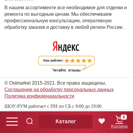
В нашем ассортименте все необходимое для отделки и
ремонта по выгодным ценам. Мы обеспечиваем
профессиональную консультацию, оперативную
обработку заказов и доставку в любой регион России.
© Ostmarket 2015-2021. Все права защищены.
Соглашение на обработку персональных данных
Политика конфиденциальности
ШОУ-РУМ работает с ПН по СБ с 9:00 до 19:00
0
Каталог
© Ostmarket 2015-2026. Все права защищены.
Корзина