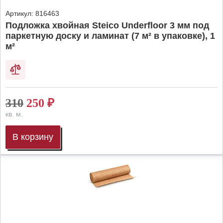
Артикул:
816463
Подложка хвойная Steico Underfloor 3 мм под
паркетную доску и ламинат (7 м² в упаковке), 1
м²
310
250
₽
кв. м.
В корзину