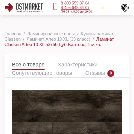
8 800 555 07 64
8 495 648 64 07
ПН-СБ: с 9:00 до 19:00
Главная
Ламинированные полы
Купить ламинат
Classen
Ламинат Arteo 10 XL (33 класс)
Ламинат
Classen Arteo 10 XL 53750 Дуб Балторо, 1 м.кв.
Все о товаре
Характеристики
Сопутствующие товары
Отзывы
0