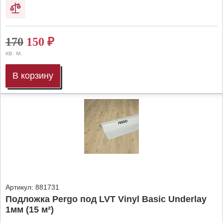
170
150
₽
кв. м.
В корзину
Артикул:
881731
Подложка Pergo под LVT Vinyl Basic Underlay
1мм (15 м²)