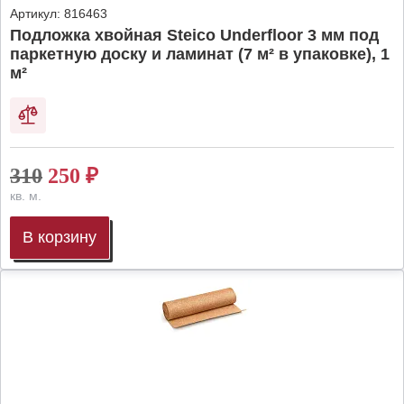
Артикул:
816463
Подложка хвойная Steico Underfloor 3 мм под
паркетную доску и ламинат (7 м² в упаковке), 1
м²
310
250
₽
кв. м.
В корзину