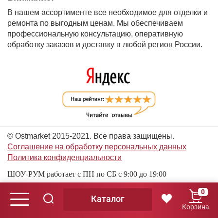
В нашем ассортименте все необходимое для отделки и
ремонта по выгодным ценам. Мы обеспечиваем
профессиональную консультацию, оперативную
обработку заказов и доставку в любой регион России.
© Ostmarket 2015-2021. Все права защищены.
Соглашение на обработку персональных данных
Политика конфиденциальности
ШОУ-РУМ работает с ПН по СБ с 9:00 до 19:00
0
Каталог
© Ostmarket 2015-2026. Все права защищены.
Корзина