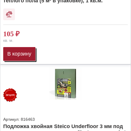
теплого пола (5 м² в упаковке), 1 кв.м.
105
₽
кв. м.
В корзину
Артикул:
816463
Подложка хвойная Steico Underfloor 3 мм под